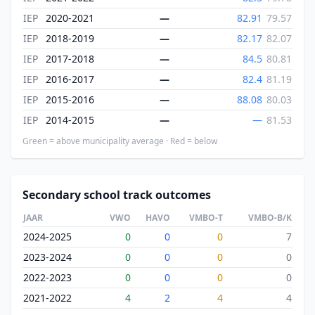
IEP
2020-2021
—
82.91
79.57
IEP
2018-2019
—
82.17
82.07
IEP
2017-2018
—
84.5
80.81
IEP
2016-2017
—
82.4
81.19
IEP
2015-2016
—
88.08
80.03
IEP
2014-2015
—
—
81.53
Green = above municipality average · Red = below
Secondary school track outcomes
JAAR
VWO
HAVO
VMBO-T
VMBO-B/K
2024-2025
0
0
0
7
2023-2024
0
0
0
0
2022-2023
0
0
0
0
2021-2022
4
2
4
4