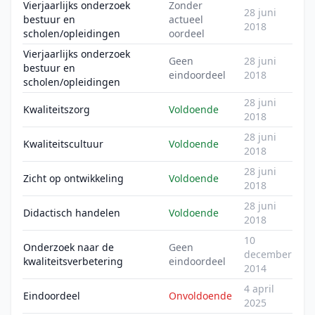
Vierjaarlijks onderzoek
Zonder
28 juni
bestuur en
actueel
2018
scholen/opleidingen
oordeel
Vierjaarlijks onderzoek
Geen
28 juni
bestuur en
eindoordeel
2018
scholen/opleidingen
28 juni
Kwaliteitszorg
Voldoende
2018
28 juni
Kwaliteitscultuur
Voldoende
2018
28 juni
Zicht op ontwikkeling
Voldoende
2018
28 juni
Didactisch handelen
Voldoende
2018
10
Onderzoek naar de
Geen
december
kwaliteitsverbetering
eindoordeel
2014
4 april
Eindoordeel
Onvoldoende
2025