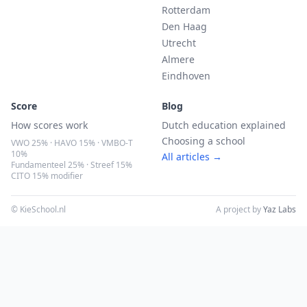
Rotterdam
Den Haag
Utrecht
Almere
Eindhoven
Score
Blog
How scores work
Dutch education explained
Choosing a school
VWO 25% · HAVO 15% · VMBO-T
10%
All articles →
Fundamenteel 25% · Streef 15%
CITO 15% modifier
© KieSchool.nl
A project by
Yaz Labs