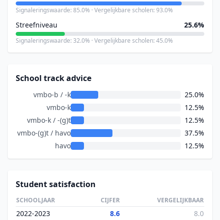
Signaleringswaarde: 85.0% · Vergelijkbare scholen: 93.0%
Streefniveau
25.6%
Signaleringswaarde: 32.0% · Vergelijkbare scholen: 45.0%
School track advice
vmbo-b / -k
25.0%
vmbo-k
12.5%
vmbo-k / -(g)t
12.5%
vmbo-(g)t / havo
37.5%
havo
12.5%
Student satisfaction
SCHOOLJAAR
CIJFER
VERGELIJKBAAR
2022-2023
8.6
8.0