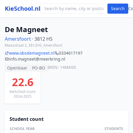
KieSchool.nl
Search
C
De Magneet
Amersfoort
· 3812 HS
Maasstraat 2, 3812HS, Amersfoort
www.obsdemagneet.nl
0334617197
info.magneet@meerkring.nl
BRIN: 14MK00
Openbaar
PO-BO
22.6
KieSchool score
2024-2025
Student count
SCHOOL YEAR
STUDENTS