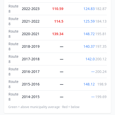
Route
2022-2023
110.59
124.83
182.87
8
Route
2021-2022
114.5
125.59
184.13
8
Route
2020-2021
139.34
148.72
195.81
8
Route
2018-2019
—
140.37
197.35
8
Route
2017-2018
—
142.0
200.12
8
Route
2016-2017
—
—
200.24
8
Route
2015-2016
—
148.12
198.9
8
Route
2014-2015
—
—
199.69
8
Green = above municipality average · Red = below