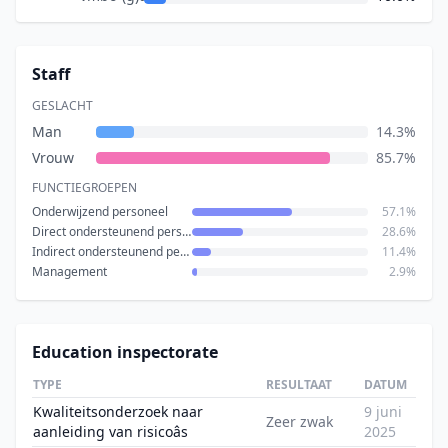
Staff
GESLACHT
Man
14.3%
Vrouw
85.7%
FUNCTIEGROEPEN
Onderwijzend personeel
57.1%
Direct ondersteunend personeel
28.6%
Indirect ondersteunend personeel
11.4%
Management
2.9%
Education inspectorate
TYPE
RESULTAAT
DATUM
Kwaliteitsonderzoek naar
9 juni
Zeer zwak
aanleiding van risicoâs
2025