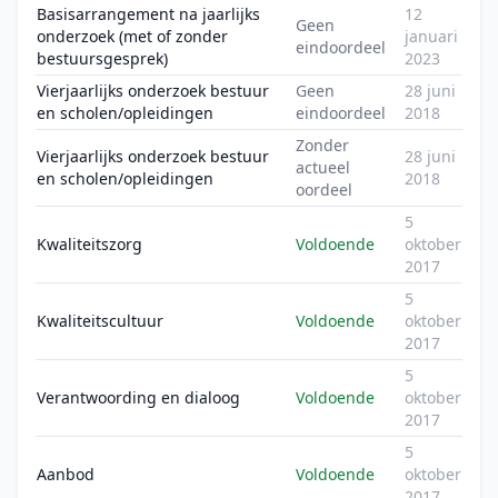
Basisarrangement na jaarlijks
12
Geen
onderzoek (met of zonder
januari
eindoordeel
bestuursgesprek)
2023
Vierjaarlijks onderzoek bestuur
Geen
28 juni
en scholen/opleidingen
eindoordeel
2018
Zonder
Vierjaarlijks onderzoek bestuur
28 juni
actueel
en scholen/opleidingen
2018
oordeel
5
Kwaliteitszorg
Voldoende
oktober
2017
5
Kwaliteitscultuur
Voldoende
oktober
2017
5
Verantwoording en dialoog
Voldoende
oktober
2017
5
Aanbod
Voldoende
oktober
2017