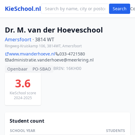
KieSchool.nl
Search
C
Dr. M. van der Hoeveschool
Amersfoort
· 3814 WT
Ringweg-Kruiskamp 106, 3814WT, Amersfoort
www.mvanderhoeve.nl
033-4721580
administratie.vanderhoeve@meerkring.nl
BRIN: 16KH00
Openbaar
PO-SBAO
3.6
KieSchool score
2024-2025
Student count
SCHOOL YEAR
STUDENTS