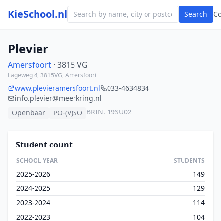
KieSchool.nl
Search
C
Plevier
Amersfoort
· 3815 VG
Lageweg 4, 3815VG, Amersfoort
www.plevieramersfoort.nl
033-4634834
info.plevier@meerkring.nl
BRIN: 19SU02
Openbaar
PO-(V)SO
Student count
SCHOOL YEAR
STUDENTS
2025-2026
149
2024-2025
129
2023-2024
114
2022-2023
104