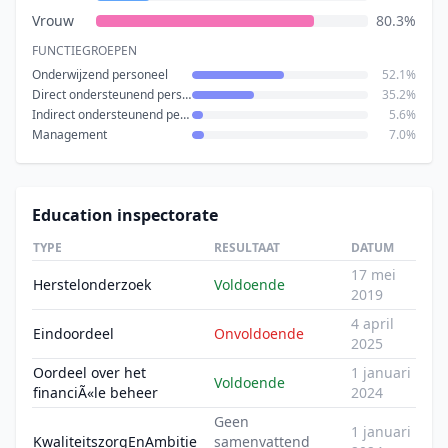
Vrouw
80.3%
FUNCTIEGROEPEN
Onderwijzend personeel
52.1%
Direct ondersteunend personeel
35.2%
Indirect ondersteunend personeel
5.6%
Management
7.0%
Education inspectorate
TYPE
RESULTAAT
DATUM
17 mei
Herstelonderzoek
Voldoende
2019
4 april
Eindoordeel
Onvoldoende
2025
Oordeel over het
1 januari
Voldoende
financiÃ«le beheer
2024
Geen
1 januari
KwaliteitszorgEnAmbitie
samenvattend