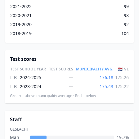
2021-2022
99
2020-2021
98
2019-2020
92
2018-2019
104
Test scores
TEST
SCHOOL YEAR
TEST SCORES
MUNICIPALITY AVG.
🇳🇱 NL
LIB
2024-2025
—
176.18
175.26
LIB
2023-2024
—
175.43
175.22
Green = above municipality average · Red = below
Staff
GESLACHT
Man
19.7%