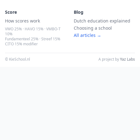
Score
Blog
How scores work
Dutch education explained
Choosing a school
VWO 25% · HAVO 15% · VMBO-T
10%
All articles →
Fundamenteel 25% · Streef 15%
CITO 15% modifier
© KieSchool.nl
A project by
Yaz Labs