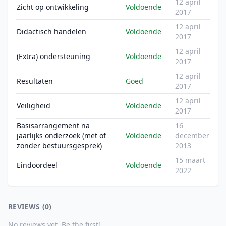
12 april
Zicht op ontwikkeling
Voldoende
2017
12 april
Didactisch handelen
Voldoende
2017
12 april
(Extra) ondersteuning
Voldoende
2017
12 april
Resultaten
Goed
2017
12 april
Veiligheid
Voldoende
2017
Basisarrangement na
16
jaarlijks onderzoek (met of
Voldoende
december
zonder bestuursgesprek)
2013
15 maart
Eindoordeel
Voldoende
2022
REVIEWS (0)
No reviews yet. Be the first!