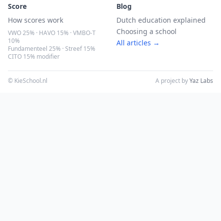
Score
Blog
How scores work
Dutch education explained
Choosing a school
VWO 25% · HAVO 15% · VMBO-T
10%
All articles →
Fundamenteel 25% · Streef 15%
CITO 15% modifier
© KieSchool.nl
A project by
Yaz Labs