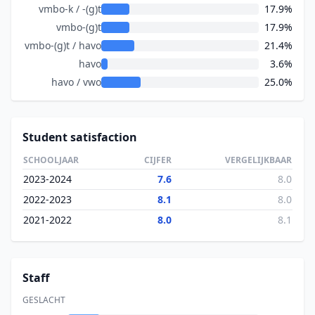
vmbo-k / -(g)t
17.9%
vmbo-(g)t
17.9%
vmbo-(g)t / havo
21.4%
havo
3.6%
havo / vwo
25.0%
Student satisfaction
SCHOOLJAAR
CIJFER
VERGELIJKBAAR
2023-2024
7.6
8.0
2022-2023
8.1
8.0
2021-2022
8.0
8.1
Staff
GESLACHT