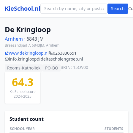
KieSchool.nl
Search
C
De Kringloop
Arnhem
· 6843 JM
Breezandpad 7, 6843JM, Arnhem
www.dekringloop.nl
0263830651
info.kringloop@deltascholengroep.nl
BRIN: 15OV00
Rooms-Katholiek
PO-BO
64.3
KieSchool score
2024-2025
Student count
SCHOOL YEAR
STUDENTS