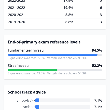
2022-2023
17.9%
5
2021-2022
19.4%
6
2020-2021
8.8%
3
2019-2020
8.8%
3
End-of-primary exam reference levels
Fundamenteel niveau
94.5%
Signaleringswaarde: 85.0% · Vergelijkbare scholen: 95.3%
Streefniveau
52.2%
Signaleringswaarde: 43.5% · Vergelijkbare scholen: 54.3%
School track advice
vmbo-b / -k
7.1%
vmbo-k
7.1%