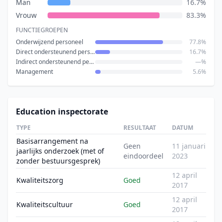
Man
16.7%
Vrouw
83.3%
FUNCTIEGROEPEN
Onderwijzend personeel
77.8%
Direct ondersteunend personeel
16.7%
Indirect ondersteunend personeel
—%
Management
5.6%
Education inspectorate
TYPE
RESULTAAT
DATUM
Basisarrangement na
Geen
11 januari
jaarlijks onderzoek (met of
eindoordeel
2023
zonder bestuursgesprek)
12 april
Kwaliteitszorg
Goed
2017
12 april
Kwaliteitscultuur
Goed
2017