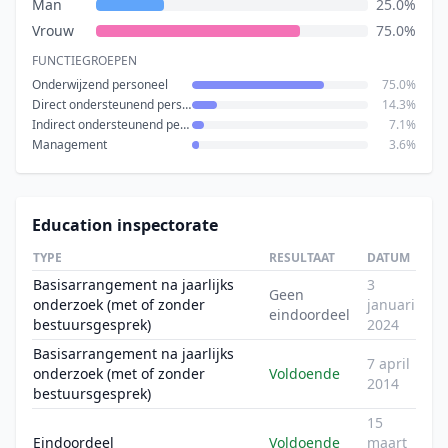
Man
25.0%
Vrouw
75.0%
FUNCTIEGROEPEN
Onderwijzend personeel
75.0%
Direct ondersteunend personeel
14.3%
Indirect ondersteunend personeel
7.1%
Management
3.6%
Education inspectorate
TYPE
RESULTAAT
DATUM
Basisarrangement na jaarlijks
3
Geen
onderzoek (met of zonder
januari
eindoordeel
bestuursgesprek)
2024
Basisarrangement na jaarlijks
7 april
onderzoek (met of zonder
Voldoende
2014
bestuursgesprek)
15
Eindoordeel
Voldoende
maart