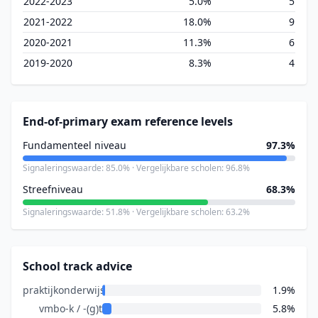
2022-2023
5.0%
5
2021-2022
18.0%
9
2020-2021
11.3%
6
2019-2020
8.3%
4
End-of-primary exam reference levels
Fundamenteel niveau
97.3%
Signaleringswaarde: 85.0% · Vergelijkbare scholen: 96.8%
Streefniveau
68.3%
Signaleringswaarde: 51.8% · Vergelijkbare scholen: 63.2%
School track advice
praktijkonderwijs
1.9%
vmbo-k / -(g)t
5.8%