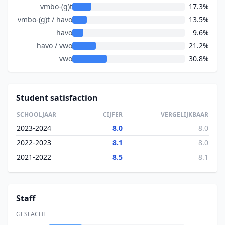
vmbo-(g)t
17.3%
vmbo-(g)t / havo
13.5%
havo
9.6%
havo / vwo
21.2%
vwo
30.8%
Student satisfaction
SCHOOLJAAR
CIJFER
VERGELIJKBAAR
2023-2024
8.0
8.0
2022-2023
8.1
8.0
2021-2022
8.5
8.1
Staff
GESLACHT