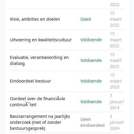
2022
15
Visie, ambities en doelen
Goed
maart
2022
15
Uitvoering en kwaliteitscultuur
Voldoende
maart
2022
15
Evaluatie, verantwoording en
Voldoende
maart
dialoog
2022
15
Eindoordeel bestuur
Voldoende
maart
2022
7
Oordeel over de financiÃ«le
Voldoende
januari
continuÃ¯teit
2014
Basisarrangement na jaarlijks
3
Geen
onderzoek (met of zonder
januari
eindoordeel
bestuursgesprek)
2024