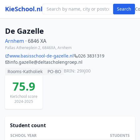
KieSchool.nl
Search
C
De Gazelle
Arnhem
· 6846 XA
Pallas Atheneplein 2, 6846XA, Arnhem
www.basisschool-de-gazelle.nl
026 3831319
info.gazelle@deltascholengroep.nl
BRIN: 29XJ00
Rooms-Katholiek
PO-BO
75.9
KieSchool score
2024-2025
Student count
SCHOOL YEAR
STUDENTS