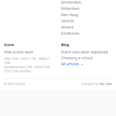
Amsterdam
Rotterdam
Den Haag
Utrecht
Almere
Eindhoven
Score
Blog
How scores work
Dutch education explained
Choosing a school
VWO 25% · HAVO 15% · VMBO-T
10%
All articles →
Fundamenteel 25% · Streef 15%
CITO 15% modifier
© KieSchool.nl
A project by
Yaz Labs