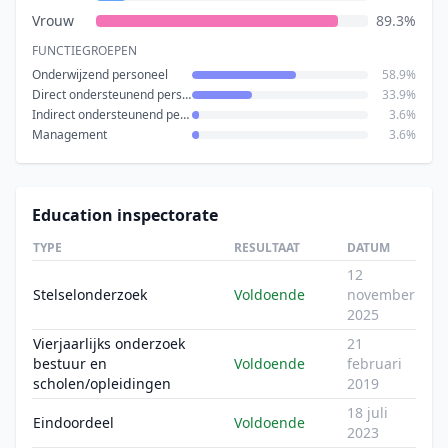
Vrouw
89.3%
FUNCTIEGROEPEN
Onderwijzend personeel
58.9%
Direct ondersteunend personeel
33.9%
Indirect ondersteunend personeel
3.6%
Management
3.6%
Education inspectorate
TYPE
RESULTAAT
DATUM
12
Stelselonderzoek
Voldoende
november
2025
Vierjaarlijks onderzoek
21
bestuur en
Voldoende
februari
scholen/opleidingen
2019
18 juli
Eindoordeel
Voldoende
2023