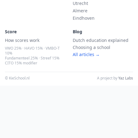
Utrecht
Almere
Eindhoven
Score
Blog
How scores work
Dutch education explained
Choosing a school
VWO 25% · HAVO 15% · VMBO-T
10%
All articles →
Fundamenteel 25% · Streef 15%
CITO 15% modifier
© KieSchool.nl
A project by
Yaz Labs