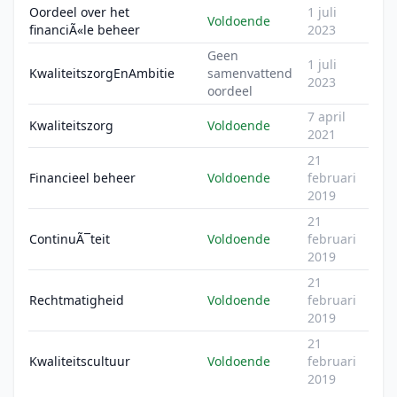
Oordeel over het
1 juli
Voldoende
financiÃ«le beheer
2023
Geen
1 juli
KwaliteitszorgEnAmbitie
samenvattend
2023
oordeel
7 april
Kwaliteitszorg
Voldoende
2021
21
Financieel beheer
Voldoende
februari
2019
21
ContinuÃ¯teit
Voldoende
februari
2019
21
Rechtmatigheid
Voldoende
februari
2019
21
Kwaliteitscultuur
Voldoende
februari
2019