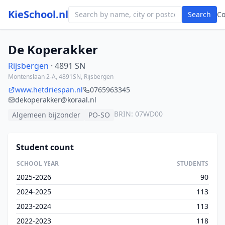
KieSchool.nl
Search
C
De Koperakker
Rijsbergen
· 4891 SN
Montenslaan 2-A, 4891SN, Rijsbergen
www.hetdriespan.nl
0765963345
dekoperakker@koraal.nl
BRIN: 07WD00
Algemeen bijzonder
PO-SO
Student count
SCHOOL YEAR
STUDENTS
2025-2026
90
2024-2025
113
2023-2024
113
2022-2023
118