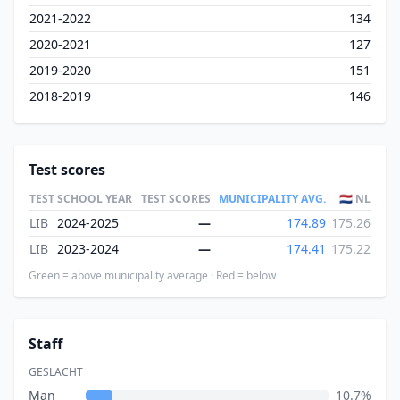
2021-2022
134
2020-2021
127
2019-2020
151
2018-2019
146
Test scores
TEST
SCHOOL YEAR
TEST SCORES
MUNICIPALITY AVG.
🇳🇱 NL
LIB
2024-2025
—
174.89
175.26
LIB
2023-2024
—
174.41
175.22
Green = above municipality average · Red = below
Staff
GESLACHT
Man
10.7%