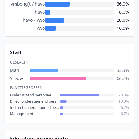
vmbo-(g)t / havo
36.0%
havo
8.0%
havo / vwo
28.0%
vwo
16.0%
Staff
GESLACHT
Man
33.3%
Vrouw
66.7%
FUNCTIEGROEPEN
Onderwijzend personeel
73.3%
Direct ondersteunend personeel
13.3%
Indirect ondersteunend personeel
6.7%
Management
6.7%
Education inspectorate