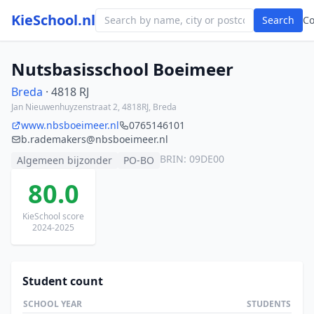
KieSchool.nl
Search
C
Nutsbasisschool Boeimeer
Breda
· 4818 RJ
Jan Nieuwenhuyzenstraat 2, 4818RJ, Breda
www.nbsboeimeer.nl
0765146101
b.rademakers@nbsboeimeer.nl
BRIN: 09DE00
Algemeen bijzonder
PO-BO
80.0
KieSchool score
2024-2025
Student count
SCHOOL YEAR
STUDENTS