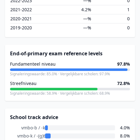
2022-2023
—%
0
2021-2022
4.2%
1
2020-2021
—%
0
2019-2020
—%
0
End-of-primary exam reference levels
Fundamenteel niveau
97.8%
Signaleringswaarde: 85.0% · Vergelijkbare scholen: 97.9%
Streefniveau
72.8%
Signaleringswaarde: 58.9% · Vergelijkbare scholen: 68.9%
School track advice
vmbo-b / -k
4.0%
vmbo-k / -(g)t
8.0%