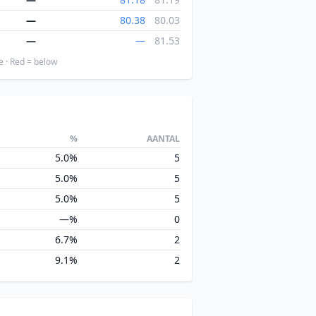
—
80.38
80.03
—
—
81.53
e · Red = below
%
AANTAL
5.0%
5
5.0%
5
5.0%
5
—%
0
6.7%
2
9.1%
2