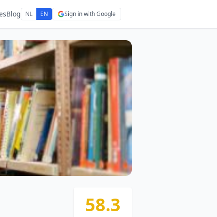
es
Blog
NL
EN
Sign in with Google
58.3