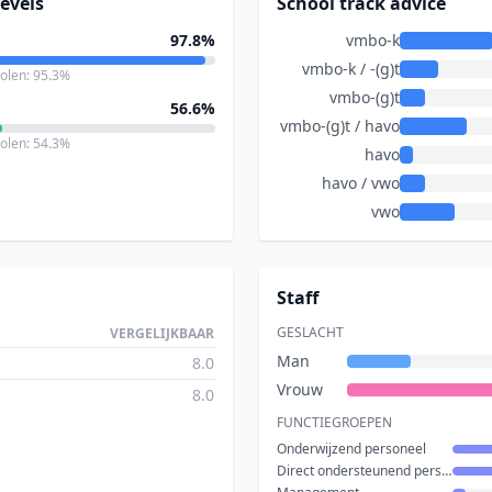
evels
School track advice
97.8%
vmbo-k
vmbo-k / -(g)t
holen: 95.3%
vmbo-(g)t
56.6%
vmbo-(g)t / havo
holen: 54.3%
havo
havo / vwo
vwo
Staff
GESLACHT
VERGELIJKBAAR
Man
8.0
Vrouw
8.0
FUNCTIEGROEPEN
Onderwijzend personeel
Direct ondersteunend personeel