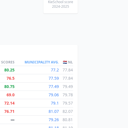
KieSchool score
2024-2025
T SCORES
MUNICIPALITY AVG.
🇳🇱 NL
80.25
77.2
77.84
76.5
77.59
77.84
80.75
77.49
79.49
69.0
79.06
79.78
72.14
79.1
79.57
76.71
81.07
82.07
—
79.26
80.81
—
81.18
81.19