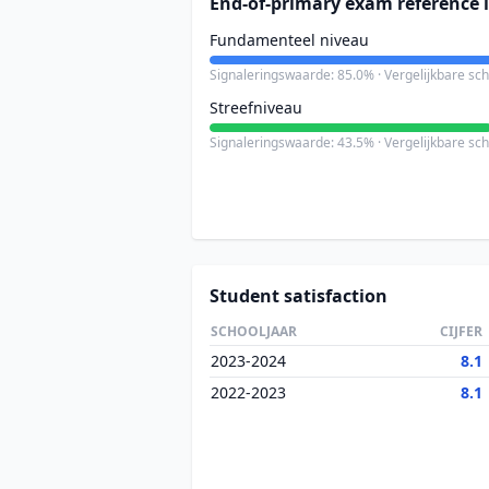
End-of-primary exam reference l
Fundamenteel niveau
Signaleringswaarde: 85.0% · Vergelijkbare sc
Streefniveau
Signaleringswaarde: 43.5% · Vergelijkbare sc
Student satisfaction
SCHOOLJAAR
CIJFER
2023-2024
8.1
2022-2023
8.1