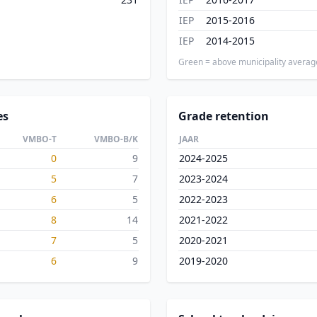
IEP
2015-2016
IEP
2014-2015
Green = above municipality averag
es
Grade retention
VMBO-T
VMBO-B/K
JAAR
0
9
2024-2025
5
7
2023-2024
6
5
2022-2023
8
14
2021-2022
7
5
2020-2021
6
9
2019-2020