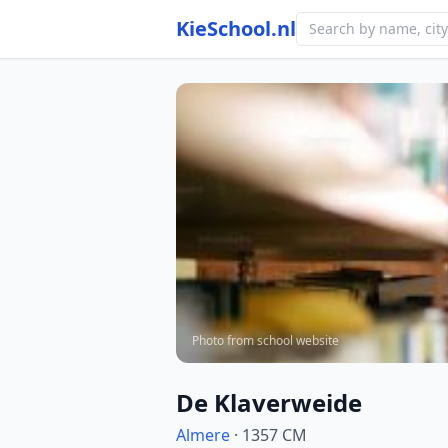
KieSchool.nl
Photo from school website
De Klaverweide
Almere
· 1357 CM