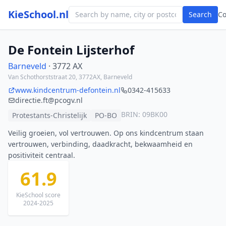
KieSchool.nl
Search
C
De Fontein Lijsterhof
Barneveld
· 3772 AX
Van Schothorststraat 20, 3772AX, Barneveld
www.kindcentrum-defontein.nl
0342-415633
directie.ft@pcogv.nl
BRIN: 09BK00
Protestants-Christelijk
PO-BO
Veilig groeien, vol vertrouwen. Op ons kindcentrum staan
vertrouwen, verbinding, daadkracht, bekwaamheid en
positiviteit centraal.
61.9
KieSchool score
2024-2025