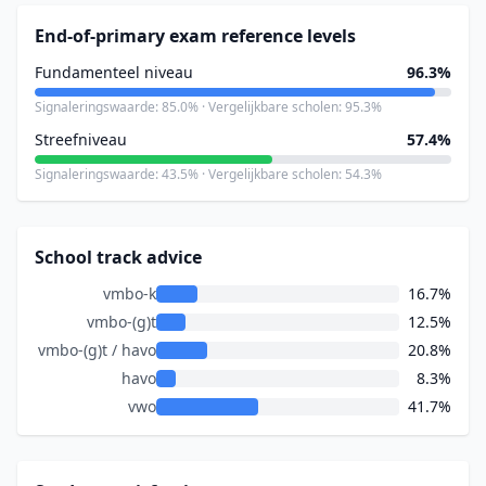
End-of-primary exam reference levels
Fundamenteel niveau
96.3%
Signaleringswaarde: 85.0% · Vergelijkbare scholen: 95.3%
Streefniveau
57.4%
Signaleringswaarde: 43.5% · Vergelijkbare scholen: 54.3%
School track advice
vmbo-k
16.7%
vmbo-(g)t
12.5%
vmbo-(g)t / havo
20.8%
havo
8.3%
vwo
41.7%