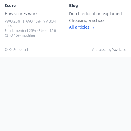
Score
Blog
How scores work
Dutch education explained
Choosing a school
VWO 25% · HAVO 15% · VMBO-T
10%
All articles →
Fundamenteel 25% · Streef 15%
CITO 15% modifier
© KieSchool.nl
A project by
Yaz Labs