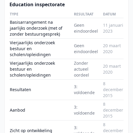
Education inspectorate
TYPE
RESULTAAT
DATUM
Basisarrangement na
Geen
11 januari
jaarlijks onderzoek (met of
eindoordeel
2023
zonder bestuursgesprek)
Vierjaarlijks onderzoek
Geen
20 maart
bestuur en
eindoordeel
2020
scholen/opleidingen
Vierjaarlijks onderzoek
Zonder
20 maart
bestuur en
actueel
2020
scholen/opleidingen
oordeel
8
3:
Resultaten
december
voldoende
2015
8
3:
Aanbod
december
voldoende
2015
8
3:
Zicht op ontwikkeling
december