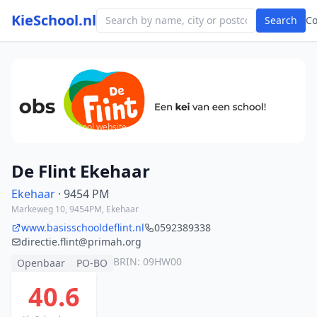
KieSchool.nl
Search
C
Photo from school website
De Flint Ekehaar
Ekehaar
· 9454 PM
Markeweg 10, 9454PM, Ekehaar
www.basisschooldeflint.nl
0592389338
directie.flint@primah.org
BRIN: 09HW00
Openbaar
PO-BO
40.6