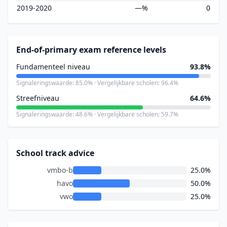
2019-2020
—%
0
End-of-primary exam reference levels
Fundamenteel niveau
93.8%
Signaleringswaarde: 85.0% · Vergelijkbare scholen: 96.4%
Streefniveau
64.6%
Signaleringswaarde: 48.6% · Vergelijkbare scholen: 59.7%
School track advice
vmbo-b
25.0%
havo
50.0%
vwo
25.0%