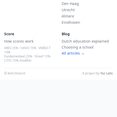
Den Haag
Utrecht
Almere
Eindhoven
Score
Blog
How scores work
Dutch education explained
Choosing a school
VWO 25% · HAVO 15% · VMBO-T
10%
All articles →
Fundamenteel 25% · Streef 15%
CITO 15% modifier
© KieSchool.nl
A project by
Yaz Labs