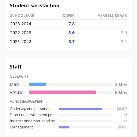
Student satisfaction
SCHOOLJAAR
CIJFER
VERGELIJKBAAR
2023-2024
7.8
—
2022-2023
8.6
8.0
2021-2022
8.7
8.1
Staff
GESLACHT
Man
20.0%
Vrouw
80.0%
FUNCTIEGROEPEN
Onderwijzend personeel
80.0%
Direct ondersteunend personeel
—%
Indirect ondersteunend personeel
—%
Management
20.0%