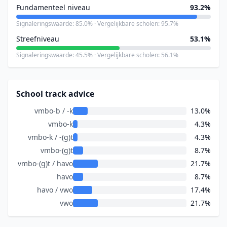
Fundamenteel niveau
93.2%
Signaleringswaarde: 85.0% · Vergelijkbare scholen: 95.7%
Streefniveau
53.1%
Signaleringswaarde: 45.5% · Vergelijkbare scholen: 56.1%
School track advice
vmbo-b / -k
13.0%
vmbo-k
4.3%
vmbo-k / -(g)t
4.3%
vmbo-(g)t
8.7%
vmbo-(g)t / havo
21.7%
havo
8.7%
havo / vwo
17.4%
vwo
21.7%