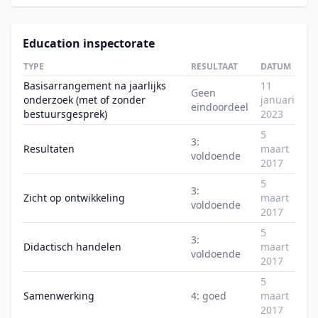
Education inspectorate
TYPE
RESULTAAT
DATUM
Basisarrangement na jaarlijks
11
Geen
onderzoek (met of zonder
januari
eindoordeel
bestuursgesprek)
2023
5
3:
Resultaten
maart
voldoende
2017
5
3:
Zicht op ontwikkeling
maart
voldoende
2017
5
3:
Didactisch handelen
maart
voldoende
2017
5
Samenwerking
4: goed
maart
2017