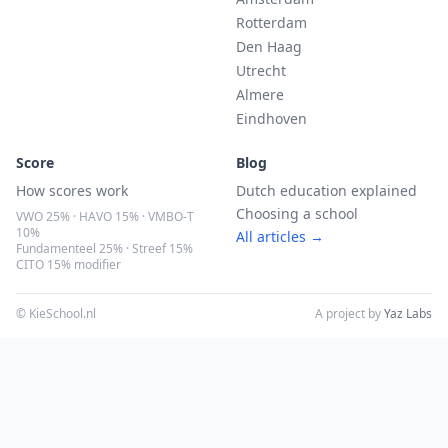
Rotterdam
Den Haag
Utrecht
Almere
Eindhoven
Score
Blog
How scores work
Dutch education explained
Choosing a school
VWO 25% · HAVO 15% · VMBO-T
10%
All articles →
Fundamenteel 25% · Streef 15%
CITO 15% modifier
© KieSchool.nl
A project by
Yaz Labs