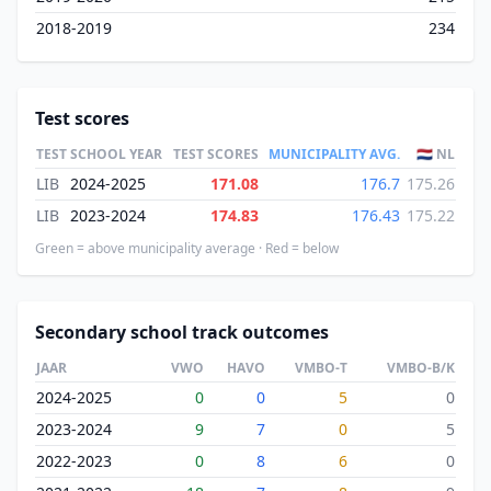
2018-2019
234
Test scores
TEST
SCHOOL YEAR
TEST SCORES
MUNICIPALITY AVG.
🇳🇱 NL
LIB
2024-2025
171.08
176.7
175.26
LIB
2023-2024
174.83
176.43
175.22
Green = above municipality average · Red = below
Secondary school track outcomes
JAAR
VWO
HAVO
VMBO-T
VMBO-B/K
2024-2025
0
0
5
0
2023-2024
9
7
0
5
2022-2023
0
8
6
0