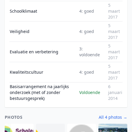
5
Schoolklimaat
4: goed
maart
2017
5
Veiligheid
4: goed
maart
2017
5
3:
Evaluatie en verbetering
maart
voldoende
2017
5
Kwaliteitscultuur
4: goed
maart
2017
Basisarrangement na jaarlijks
6
onderzoek (met of zonder
Voldoende
januari
bestuursgesprek)
2014
PHOTOS
All 4 photos →