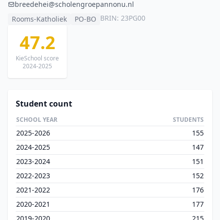
breedehei@scholengroepannonu.nl
BRIN: 23PG00
Rooms-Katholiek
PO-BO
47.2
KieSchool score
2024-2025
Student count
SCHOOL YEAR
STUDENTS
2025-2026
155
2024-2025
147
2023-2024
151
2022-2023
152
2021-2022
176
2020-2021
177
2019-2020
215