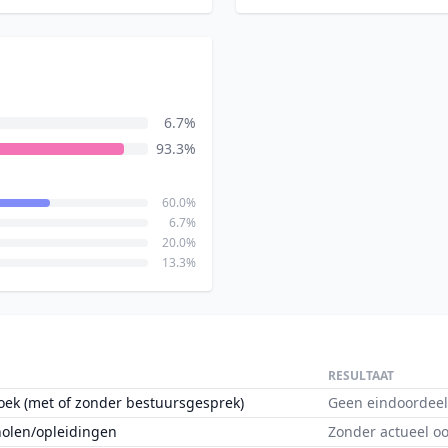
6.7%
93.3%
60.0%
6.7%
20.0%
13.3%
RESULTAAT
oek (met of zonder bestuursgesprek)
Geen eindoordeel
holen/opleidingen
Zonder actueel o