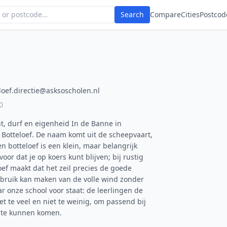
Search
Compare
Cities
Postcod
loef.directie@asksoscholen.nl
0
t, durf en eigenheid In de Banne in
Botteloef. De naam komt uit de scheepvaart,
n botteloef is een klein, maar belangrijk
oor dat je op koers kunt blijven; bij rustig
oef maakt dat het zeil precies de goede
ebruik kan maken van de volle wind zonder
ar onze school voor staat: de leerlingen de
t te veel en niet te weinig, om passend bij
g te kunnen komen.