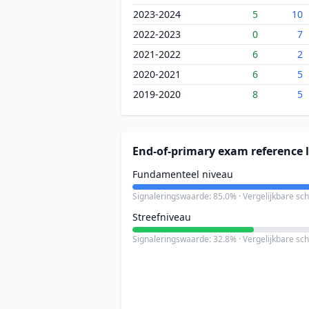
2023-2024
5
10
2022-2023
0
7
2021-2022
6
2
2020-2021
6
5
2019-2020
8
5
End-of-primary exam reference l
Fundamenteel niveau
Signaleringswaarde: 85.0% · Vergelijkbare sc
Streefniveau
Signaleringswaarde: 32.8% · Vergelijkbare sc