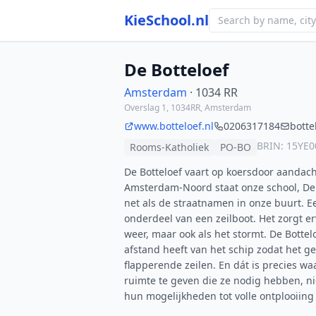
KieSchool.nl
De Botteloef
Amsterdam
· 1034 RR
Overslag 1, 1034RR, Amsterdam
www.botteloef.nl
0206317184
botte
BRIN: 15YE0
Rooms-Katholiek
PO-BO
De Botteloef vaart op koersdoor aandach
Amsterdam-Noord staat onze school, De 
net als de straatnamen in onze buurt. Ee
onderdeel van een zeilboot. Het zorgt erv
weer, maar ook als het stormt. De Bottel
afstand heeft van het schip zodat het g
flapperende zeilen. En dát is precies wa
ruimte te geven die ze nodig hebben, nie
hun mogelijkheden tot volle ontplooiin