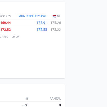
 SCORES
MUNICIPALITY AVG.
🇳🇱 NL
169.44
175.91
175.26
172.52
175.55
175.22
e · Red = below
%
AANTAL
—%
0