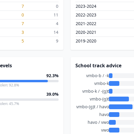
7
0
2023-2024
0
11
2022-2023
7
4
2021-2022
3
14
2020-2021
5
9
2019-2020
evels
School track advice
92.3%
vmbo-b / -k
vmbo-k
holen: 92.8%
vmbo-k / -(g)t
39.0%
vmbo-(g)t
holen: 45.7%
vmbo-(g)t / havo
havo
havo / vwo
vwo