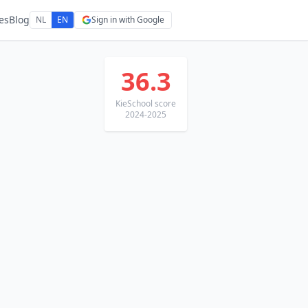
es
Blog
NL
EN
Sign in with Google
36.3
KieSchool score
2024-2025