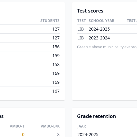
Test scores
STUDENTS
TEST
SCHOOL YEAR
TEST
127
LIB
2024-2025
127
LIB
2023-2024
156
Green = above municipality averag
159
158
169
169
167
es
Grade retention
VMBO-T
VMBO-B/K
JAAR
0
8
2024-2025