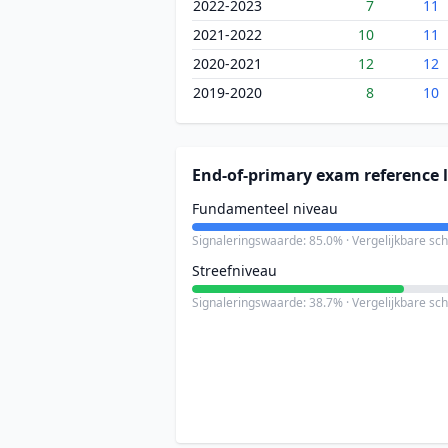
2022-2023
7
11
2021-2022
10
11
2020-2021
12
12
2019-2020
8
10
End-of-primary exam reference l
Fundamenteel niveau
Signaleringswaarde: 85.0% · Vergelijkbare sc
Streefniveau
Signaleringswaarde: 38.7% · Vergelijkbare sc