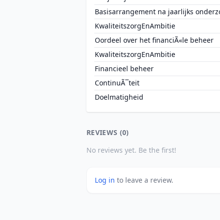
Basisarrangement na jaarlijks onderz
KwaliteitszorgEnAmbitie
Oordeel over het financiÃ«le beheer
KwaliteitszorgEnAmbitie
Financieel beheer
ContinuÃ¯teit
Doelmatigheid
REVIEWS (0)
No reviews yet. Be the first!
Log in
to leave a review.