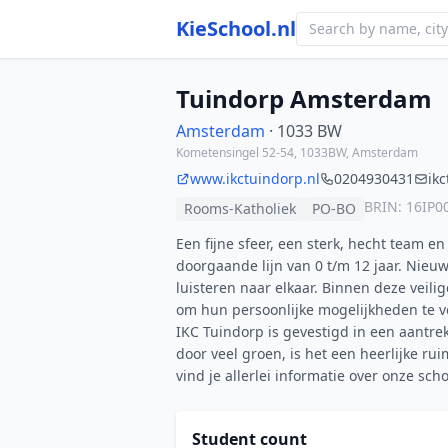
KieSchool.nl
Tuindorp Amsterdam
Amsterdam
· 1033 BW
Kometensingel 52-54, 1033BW, Amsterdam
www.ikctuindorp.nl
0204930431
ik
BRIN: 16IP0
Rooms-Katholiek
PO-BO
Een fijne sfeer, een sterk, hecht team 
doorgaande lijn van 0 t/m 12 jaar. Nieuw
luisteren naar elkaar. Binnen deze veili
om hun persoonlijke mogelijkheden te v
IKC Tuindorp is gevestigd in een aantr
door veel groen, is het een heerlijke ru
vind je allerlei informatie over onze sc
Student count