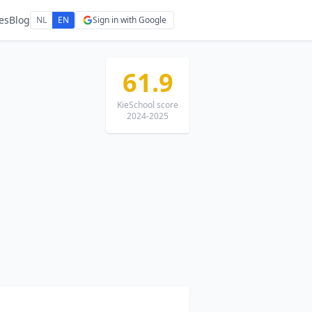
es
Blog
NL
EN
Sign in with Google
61.9
KieSchool score
2024-2025