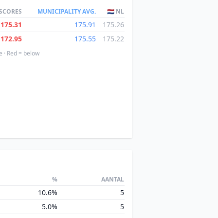
 SCORES
MUNICIPALITY AVG.
🇳🇱 NL
175.31
175.91
175.26
172.95
175.55
175.22
e · Red = below
%
AANTAL
10.6%
5
5.0%
5