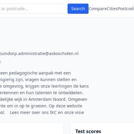
Search
Compare
Cities
Postcod
ctuindorp.administratie@askoscholen.nl
0
en een pedagogische aanpak met een
sgierig zijn, vragen kunnen stellen en
ge omgeving, krijgen onze leerlingen de kans
erkennen en hun talenten te ontwikkelen.
ekkelijke wijk in Amsterdam Noord. Omgeven
imte om in op te groeien. Op deze website
hool. Lees meer over ons IKC en onze visie
Test scores