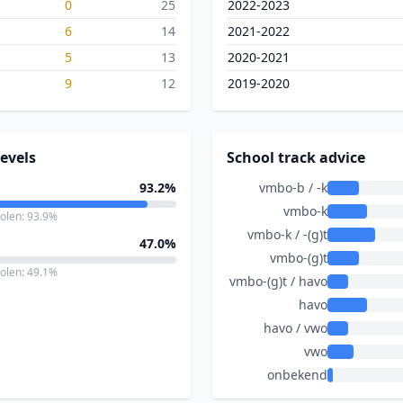
0
25
2022-2023
6
14
2021-2022
5
13
2020-2021
9
12
2019-2020
evels
School track advice
93.2%
vmbo-b / -k
vmbo-k
holen: 93.9%
vmbo-k / -(g)t
47.0%
vmbo-(g)t
holen: 49.1%
vmbo-(g)t / havo
havo
havo / vwo
vwo
onbekend