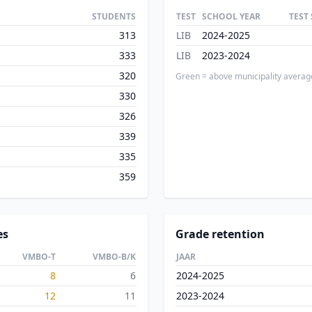
STUDENTS
TEST
SCHOOL YEAR
TEST
313
LIB
2024-2025
333
LIB
2023-2024
320
Green = above municipality averag
330
326
339
335
359
es
Grade retention
VMBO-T
VMBO-B/K
JAAR
8
6
2024-2025
12
11
2023-2024