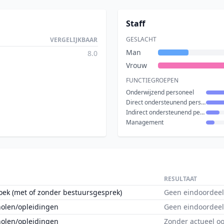
Staff
GESLACHT
VERGELIJKBAAR
Man
8.0
Vrouw
FUNCTIEGROEPEN
Onderwijzend personeel
Direct ondersteunend personeel
Indirect ondersteunend personeel
Management
RESULTAAT
oek (met of zonder bestuursgesprek)
Geen eindoordeel
holen/opleidingen
Geen eindoordeel
holen/opleidingen
Zonder actueel o