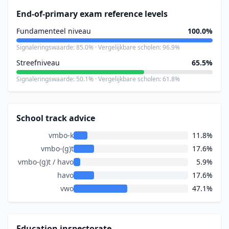
End-of-primary exam reference levels
Fundamenteel niveau
100.0%
Signaleringswaarde: 85.0% · Vergelijkbare scholen: 96.9%
Streefniveau
65.5%
Signaleringswaarde: 50.1% · Vergelijkbare scholen: 61.8%
School track advice
vmbo-k
11.8%
vmbo-(g)t
17.6%
vmbo-(g)t / havo
5.9%
havo
17.6%
vwo
47.1%
Education inspectorate