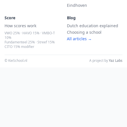
Eindhoven
Score
Blog
How scores work
Dutch education explained
Choosing a school
VWO 25% · HAVO 15% · VMBO-T
10%
All articles →
Fundamenteel 25% · Streef 15%
CITO 15% modifier
© KieSchool.nl
A project by
Yaz Labs