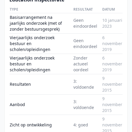
TYPE
RESULTAAT
DATUM
Basisarrangement na
Geen
10 januari
jaarlijks onderzoek (met of
eindoordeel
2023
zonder bestuursgesprek)
Vierjaarlijks onderzoek
6
Geen
bestuur en
november
eindoordeel
scholen/opleidingen
2019
Vierjaarlijks onderzoek
Zonder
6
bestuur en
actueel
november
scholen/opleidingen
oordeel
2019
9
3:
Resultaten
november
voldoende
2015
9
3:
Aanbod
november
voldoende
2015
9
Zicht op ontwikkeling
4: goed
november
2015