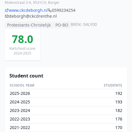
Molenstraat 3-A, 9531CH, Borger
www.ckcdeborgh.nl
0599234254
deborgh@ckcdrenthe.nl
BRIN: 04LY00
Protestants-Christelijk
PO-BO
78.0
KieSchool score
2024-2025
Student count
SCHOOL YEAR
STUDENTS
2025-2026
192
2024-2025
193
2023-2024
182
2022-2023
176
2021-2022
170