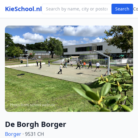
KieSchool.nl
Search
C
Photo from school website
De Borgh Borger
Borger
· 9531 CH