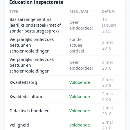
Education inspectorate
TYPE
RESULTAAT
DATUM
Basisarrangement na
10
Geen
jaarlijks onderzoek (met of
januari
eindoordeel
zonder bestuursgesprek)
2023
Vierjaarlijks onderzoek
Zonder
2 mei
bestuur en
actueel
2018
scholen/opleidingen
oordeel
Vierjaarlijks onderzoek
Geen
2 mei
bestuur en
eindoordeel
2018
scholen/opleidingen
2 mei
Kwaliteitszorg
Voldoende
2018
2 mei
Kwaliteitscultuur
Voldoende
2018
2 mei
Didactisch handelen
Voldoende
2018
2 mei
Veiligheid
Voldoende
2018