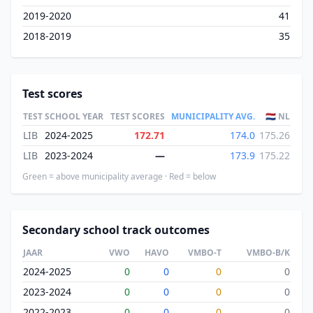
2019-2020
41
2018-2019
35
Test scores
TEST
SCHOOL YEAR
TEST SCORES
MUNICIPALITY AVG.
🇳🇱 NL
LIB
2024-2025
172.71
174.0
175.26
LIB
2023-2024
—
173.9
175.22
Green = above municipality average · Red = below
Secondary school track outcomes
JAAR
VWO
HAVO
VMBO-T
VMBO-B/K
2024-2025
0
0
0
0
2023-2024
0
0
0
0
2022-2023
0
0
0
0