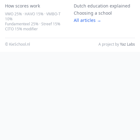
How scores work
Dutch education explained
Choosing a school
VWO 25% · HAVO 15% · VMBO-T
10%
All articles →
Fundamenteel 25% · Streef 15%
CITO 15% modifier
© KieSchool.nl
A project by
Yaz Labs