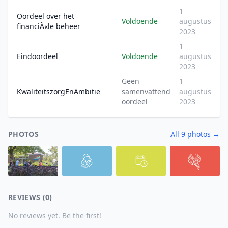
1
Oordeel over het
Voldoende
augustus
financiÃ«le beheer
2023
1
Eindoordeel
Voldoende
augustus
2023
Geen
1
KwaliteitszorgEnAmbitie
samenvattend
augustus
oordeel
2023
PHOTOS
All 9 photos →
REVIEWS (0)
No reviews yet. Be the first!