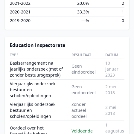
2021-2022
20.0%
2
2020-2021
33.3%
1
2019-2020
—%
0
Education inspectorate
TYPE
RESULTAAT
DATUM
Basisarrangement na
10
Geen
jaarlijks onderzoek (met of
januari
eindoordeel
zonder bestuursgesprek)
2023
Vierjaarlijks onderzoek
Geen
2 mei
bestuur en
eindoordeel
2018
scholen/opleidingen
Vierjaarlijks onderzoek
Zonder
2 mei
bestuur en
actueel
2018
scholen/opleidingen
oordeel
1
Oordeel over het
Voldoende
augustus
financiÃ«le beheer