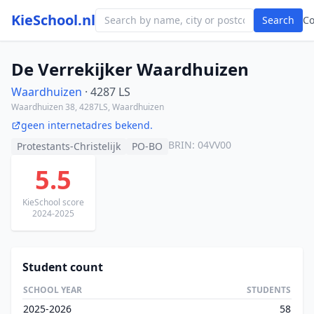
KieSchool.nl
Search
C
De Verrekijker Waardhuizen
Waardhuizen
· 4287 LS
Waardhuizen 38, 4287LS, Waardhuizen
geen internetadres bekend.
BRIN: 04VV00
Protestants-Christelijk
PO-BO
5.5
KieSchool score
2024-2025
Student count
SCHOOL YEAR
STUDENTS
2025-2026
58