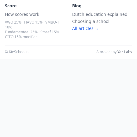
Score
Blog
How scores work
Dutch education explained
Choosing a school
VWO 25% · HAVO 15% · VMBO-T
10%
All articles →
Fundamenteel 25% · Streef 15%
CITO 15% modifier
© KieSchool.nl
A project by
Yaz Labs