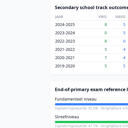
Secondary school track outcom
JAAR
VWO
HAVO
2024-2025
8
5
2023-2024
0
5
2022-2023
6
0
2021-2022
5
4
2020-2021
7
4
2019-2020
5
5
End-of-primary exam reference l
Fundamenteel niveau
Signaleringswaarde: 85.0% · Vergelijkbare sc
Streefniveau
Signaleringswaarde: 47.1% · Vergelijkbare sc