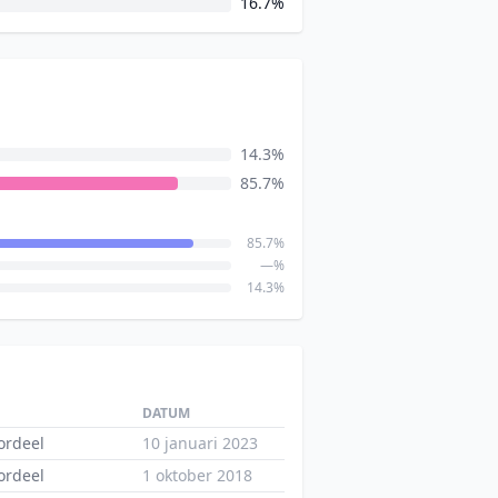
16.7%
14.3%
85.7%
85.7%
—%
14.3%
DATUM
ordeel
10 januari 2023
ordeel
1 oktober 2018