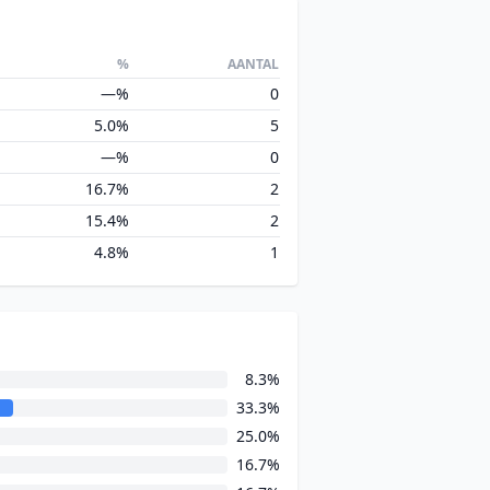
%
AANTAL
—%
0
5.0%
5
—%
0
16.7%
2
15.4%
2
4.8%
1
8.3%
33.3%
25.0%
16.7%