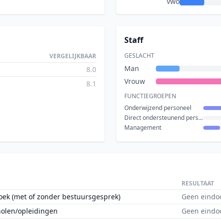
vwo
Staff
GESLACHT
VERGELIJKBAAR
Man
8.0
Vrouw
8.1
FUNCTIEGROEPEN
Onderwijzend personeel
Direct ondersteunend personeel
Management
RESULTAAT
oek (met of zonder bestuursgesprek)
Geen eindo
holen/opleidingen
Geen eindo