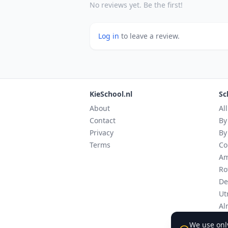
No reviews yet. Be the first!
Log in
to leave a review.
KieSchool.nl
Sc
About
Al
Contact
By
Privacy
By
Terms
Co
Am
Ro
De
Ut
Al
Ei
We use only