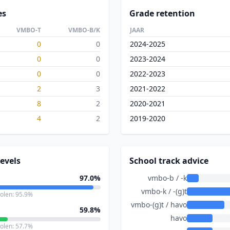
es
Grade retention
VMBO-T
VMBO-B/K
JAAR
0
0
2024-2025
0
0
2023-2024
0
0
2022-2023
2
3
2021-2022
8
2
2020-2021
4
2
2019-2020
evels
School track advice
97.0%
vmbo-b / -k
vmbo-k / -(g)t
holen: 95.9%
vmbo-(g)t / havo
59.8%
havo
holen: 57.7%