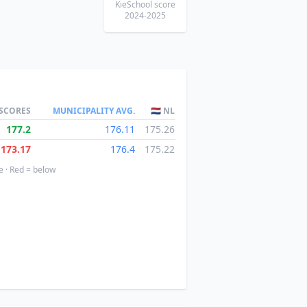
KieSchool score
2024-2025
 SCORES
MUNICIPALITY AVG.
🇳🇱 NL
177.2
176.11
175.26
173.17
176.4
175.22
e · Red = below