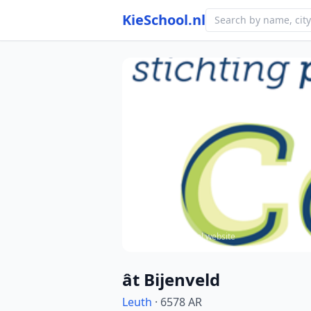
KieSchool.nl
Photo from school website
ât Bijenveld
Leuth
· 6578 AR