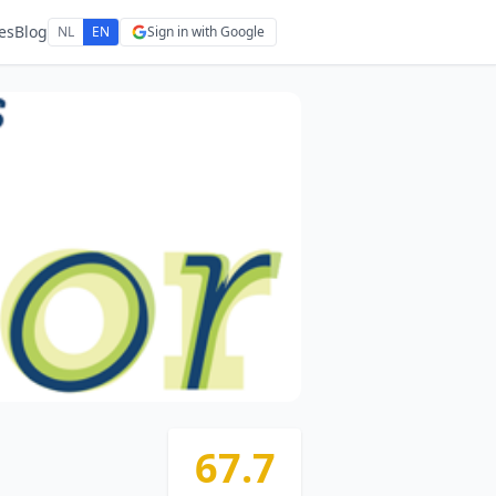
es
Blog
NL
EN
Sign in with Google
67.7