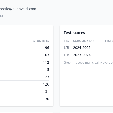
rectie@bijenveld.com
00
Test scores
STUDENTS
TEST
SCHOOL YEAR
TEST
96
LIB
2024-2025
103
LIB
2023-2024
112
Green = above municipality averag
115
123
126
131
130