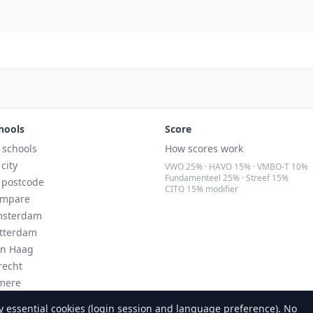
hools
Score
l schools
How scores work
 city
VWO 25% · HAVO 15% · VMBO-T 10%
Fundamenteel 25% · Streef 15%
 postcode
CITO 15% modifier
mpare
sterdam
tterdam
n Haag
recht
mere
ndhoven
 essential cookies (login session and language preference). No