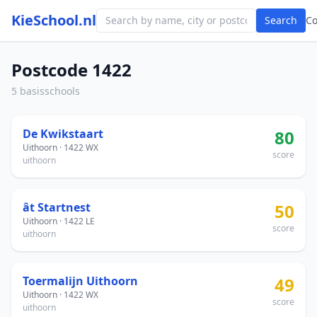
KieSchool.nl
Search
C
Postcode 1422
5 basisschools
De Kwikstaart
80
Uithoorn · 1422 WX
score
uithoorn
ât Startnest
50
Uithoorn · 1422 LE
score
uithoorn
Toermalijn Uithoorn
49
Uithoorn · 1422 WX
score
uithoorn