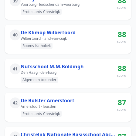
88
39
Voorburg · leidschendam-voorburg
score
Protestants-Christelijk
De Klimop Wilbertoord
88
40
Wilbertoord · land-van-cuijk
score
Rooms-Katholiek
Nutsschool M.M.Boldingh
88
41
Den Haag · den-haag
score
Algemeen bijzonder
De Bolster Amersfoort
87
42
Amersfoort · leusden
score
Protestants-Christelijk
Christelijk Nationale Basisschool Abcoude