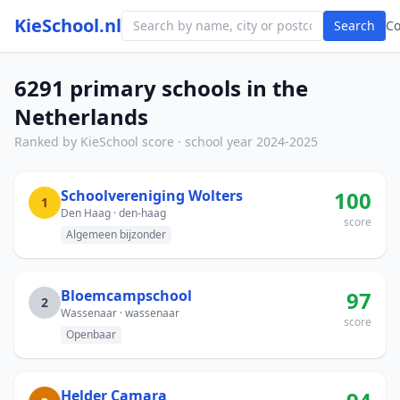
KieSchool.nl
Search
C
6291 primary schools in the
Netherlands
Ranked by KieSchool score · school year 2024-2025
Schoolvereniging Wolters
100
1
Den Haag · den-haag
score
Algemeen bijzonder
Bloemcampschool
97
2
Wassenaar · wassenaar
score
Openbaar
Helder Camara