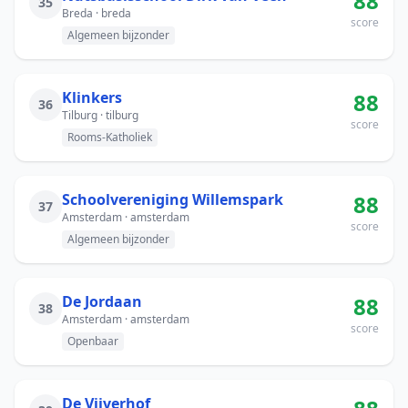
88
35
Breda · breda
score
Algemeen bijzonder
Klinkers
88
36
Tilburg · tilburg
score
Rooms-Katholiek
Schoolvereniging Willemspark
88
37
Amsterdam · amsterdam
score
Algemeen bijzonder
De Jordaan
88
38
Amsterdam · amsterdam
score
Openbaar
De Vijverhof