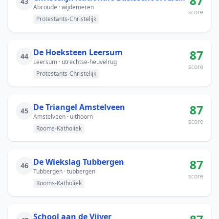
87
43
Abcoude · wijdemeren
score
Protestants-Christelijk
De Hoeksteen Leersum
87
44
Leersum · utrechtse-heuvelrug
score
Protestants-Christelijk
De Triangel Amstelveen
87
45
Amstelveen · uithoorn
score
Rooms-Katholiek
De Wiekslag Tubbergen
87
46
Tubbergen · tubbergen
score
Rooms-Katholiek
School aan de Vijver