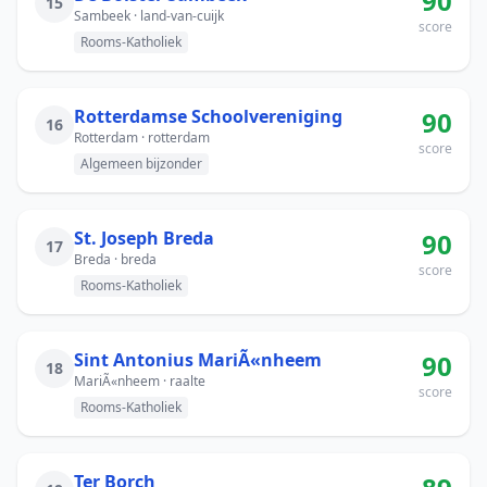
90
15
Sambeek · land-van-cuijk
score
Rooms-Katholiek
Rotterdamse Schoolvereniging
90
16
Rotterdam · rotterdam
score
Algemeen bijzonder
St. Joseph Breda
90
17
Breda · breda
score
Rooms-Katholiek
Sint Antonius MariÃ«nheem
90
18
MariÃ«nheem · raalte
score
Rooms-Katholiek
Ter Borch