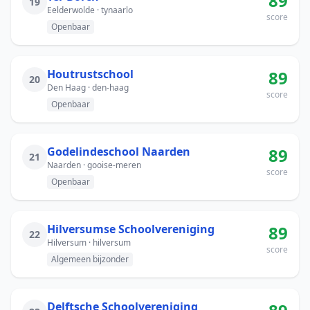
89
19
Eelderwolde · tynaarlo
score
Openbaar
Houtrustschool
89
20
Den Haag · den-haag
score
Openbaar
Godelindeschool Naarden
89
21
Naarden · gooise-meren
score
Openbaar
Hilversumse Schoolvereniging
89
22
Hilversum · hilversum
score
Algemeen bijzonder
Delftsche Schoolvereniging