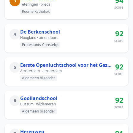
94
3
Teteringen · breda
score
Rooms-Katholiek
De Berkenschool
92
4
Hoogland · amersfoort
score
Protestants-Christelijk
Eerste Openluchtschool voor het Gezonde Kind
92
5
Amsterdam · amsterdam
score
Algemeen bijzonder
Gooilandschool
92
6
Bussum · wijdemeren
score
Algemeen bijzonder
Herenweg