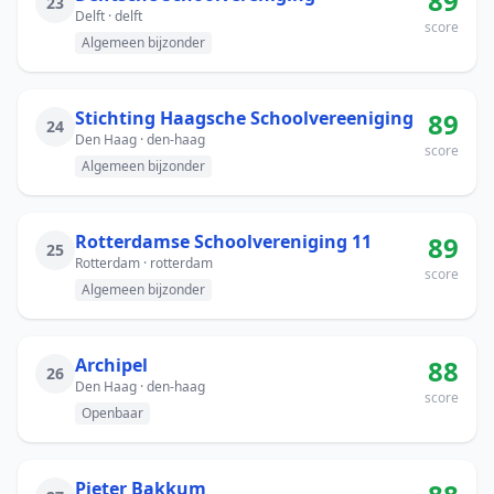
89
23
Delft · delft
score
Algemeen bijzonder
Stichting Haagsche Schoolvereeniging
89
24
Den Haag · den-haag
score
Algemeen bijzonder
Rotterdamse Schoolvereniging 11
89
25
Rotterdam · rotterdam
score
Algemeen bijzonder
Archipel
88
26
Den Haag · den-haag
score
Openbaar
Pieter Bakkum