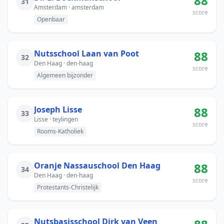
88
31
Amsterdam · amsterdam
score
Openbaar
Nutsschool Laan van Poot
88
32
Den Haag · den-haag
score
Algemeen bijzonder
Joseph Lisse
88
33
Lisse · teylingen
score
Rooms-Katholiek
Oranje Nassauschool Den Haag
88
34
Den Haag · den-haag
score
Protestants-Christelijk
Nutsbasisschool Dirk van Veen