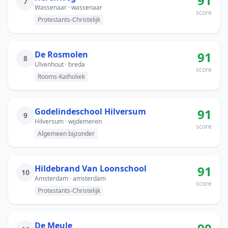
91
7
Wassenaar · wassenaar
score
Protestants-Christelijk
De Rosmolen
91
8
Ulvenhout · breda
score
Rooms-Katholiek
Godelindeschool Hilversum
91
9
Hilversum · wijdemeren
score
Algemeen bijzonder
Hildebrand Van Loonschool
91
10
Amsterdam · amsterdam
score
Protestants-Christelijk
De Meule