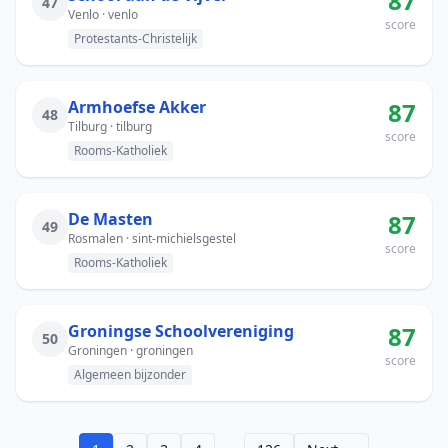
87
47
Venlo · venlo
score
Protestants-Christelijk
Armhoefse Akker
87
48
Tilburg · tilburg
score
Rooms-Katholiek
De Masten
87
49
Rosmalen · sint-michielsgestel
score
Rooms-Katholiek
Groningse Schoolvereniging
87
50
Groningen · groningen
score
Algemeen bijzonder