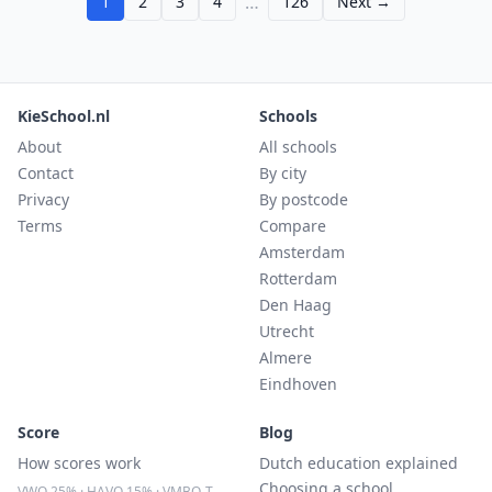
…
1
2
3
4
126
Next →
KieSchool.nl
Schools
About
All schools
Contact
By city
Privacy
By postcode
Terms
Compare
Amsterdam
Rotterdam
Den Haag
Utrecht
Almere
Eindhoven
Score
Blog
How scores work
Dutch education explained
Choosing a school
VWO 25% · HAVO 15% · VMBO-T