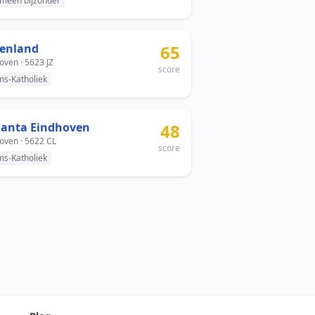
meen bijzonder
enland
65
oven · 5623 JZ
score
s-Katholiek
lanta Eindhoven
48
oven · 5622 CL
score
s-Katholiek