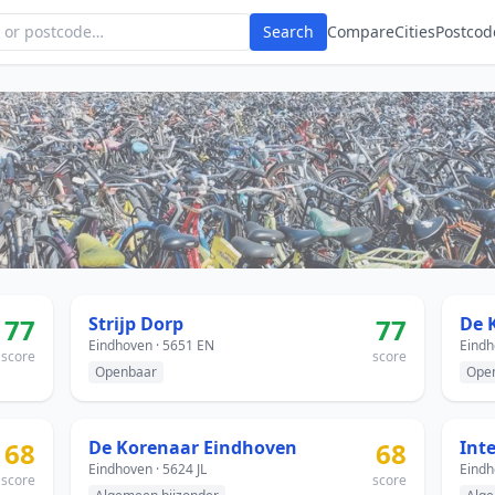
Search
Compare
Cities
Postcod
77
Strijp Dorp
77
De 
Eindhoven · 5651 EN
Eindh
score
score
Openbaar
Ope
68
De Korenaar Eindhoven
68
Eindhoven · 5624 JL
Eindh
score
score