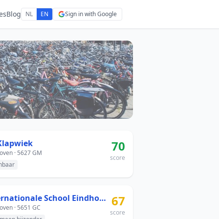
es
Blog
NL
EN
Sign in with Google
Klapwiek
70
oven · 5627 GM
score
nbaar
Internationale School Eindhoven
67
oven · 5651 GC
score