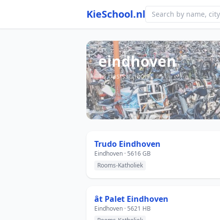
KieSchool.nl
eindhoven
13 basisschools
Trudo Eindhoven
Eindhoven · 5616 GB
Rooms-Katholiek
ât Palet Eindhoven
Eindhoven · 5621 HB