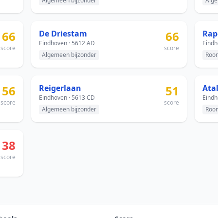
Algemeen bijzonder
Alge
66
De Driestam
66
Rap
Eindhoven · 5612 AD
Eindh
score
score
Algemeen bijzonder
Room
56
Reigerlaan
51
Ata
Eindhoven · 5613 CD
Eindh
score
score
Algemeen bijzonder
Room
38
score