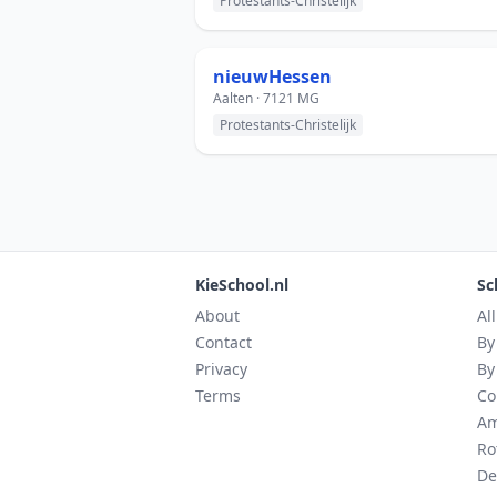
Protestants-Christelijk
nieuwHessen
Aalten · 7121 MG
Protestants-Christelijk
KieSchool.nl
Sc
About
Al
Contact
By
Privacy
By
Terms
Co
Am
Ro
De