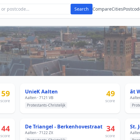
Search
Compare
Cities
Postcod
59
UnieK Aalten
49
ât
Aalten · 7121 VB
Aalte
score
score
Protestants-Christelijk
Prot
44
De Triangel - Berkenhovestraat
34
St. 
Aalten · 7122 ZX
Aalte
score
score