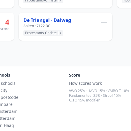
Protestants-Christelijk
Room
4
De Triangel - Dalweg
—
Aalten · 7122 BC
score
Protestants-Christelijk
hools
Score
l schools
How scores work
 city
VWO 25% · HAVO 15% · VMBO-T 10%
Fundamenteel 25% · Streef 15%
 postcode
CITO 15% modifier
mpare
sterdam
tterdam
n Haag