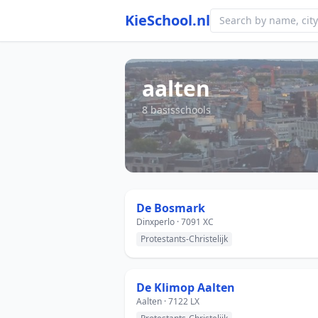
KieSchool.nl
aalten
8 basisschools
De Bosmark
Dinxperlo · 7091 XC
Protestants-Christelijk
De Klimop Aalten
Aalten · 7122 LX