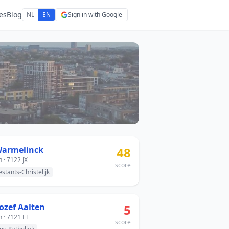
es
Blog
NL
EN
Sign in with Google
 Warmelinck
48
n · 7122 JX
score
estants-Christelijk
Jozef Aalten
5
n · 7121 ET
score