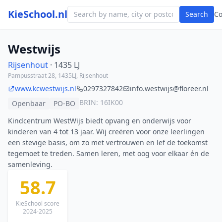
KieSchool.nl
Search
C
Westwijs
Rijsenhout
· 1435 LJ
Pampusstraat 28, 1435LJ, Rijsenhout
www.kcwestwijs.nl
0297327842
info.westwijs@floreer.nl
BRIN: 16IK00
Openbaar
PO-BO
Kindcentrum WestWijs biedt opvang en onderwijs voor
kinderen van 4 tot 13 jaar. Wij creëren voor onze leerlingen
een stevige basis, om zo met vertrouwen en lef de toekomst
tegemoet te treden. Samen leren, met oog voor elkaar én de
samenleving.
58.7
KieSchool score
2024-2025