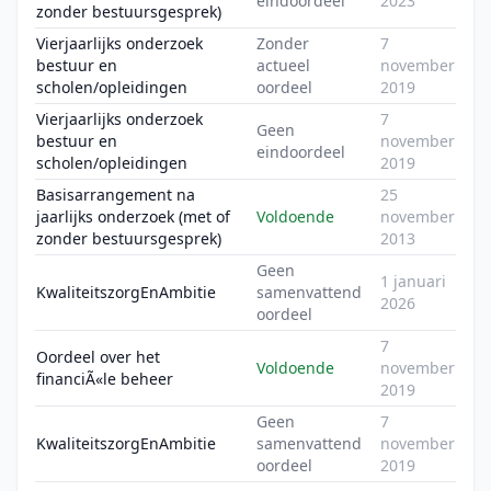
eindoordeel
2023
zonder bestuursgesprek)
Vierjaarlijks onderzoek
Zonder
7
bestuur en
actueel
november
scholen/opleidingen
oordeel
2019
Vierjaarlijks onderzoek
7
Geen
bestuur en
november
eindoordeel
scholen/opleidingen
2019
Basisarrangement na
25
jaarlijks onderzoek (met of
Voldoende
november
zonder bestuursgesprek)
2013
Geen
1 januari
KwaliteitszorgEnAmbitie
samenvattend
2026
oordeel
7
Oordeel over het
Voldoende
november
financiÃ«le beheer
2019
Geen
7
KwaliteitszorgEnAmbitie
samenvattend
november
oordeel
2019