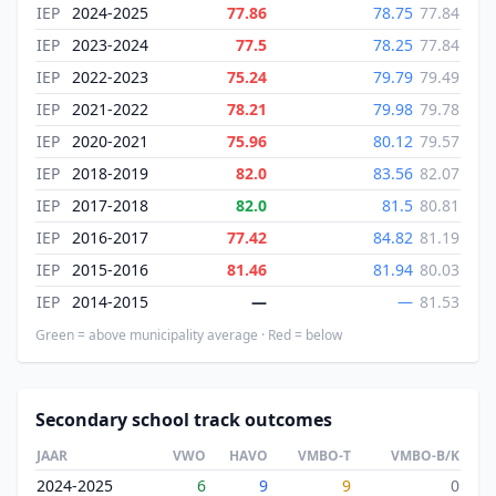
IEP
2024-2025
77.86
78.75
77.84
IEP
2023-2024
77.5
78.25
77.84
IEP
2022-2023
75.24
79.79
79.49
IEP
2021-2022
78.21
79.98
79.78
IEP
2020-2021
75.96
80.12
79.57
IEP
2018-2019
82.0
83.56
82.07
IEP
2017-2018
82.0
81.5
80.81
IEP
2016-2017
77.42
84.82
81.19
IEP
2015-2016
81.46
81.94
80.03
IEP
2014-2015
—
—
81.53
Green = above municipality average · Red = below
Secondary school track outcomes
JAAR
VWO
HAVO
VMBO-T
VMBO-B/K
2024-2025
6
9
9
0