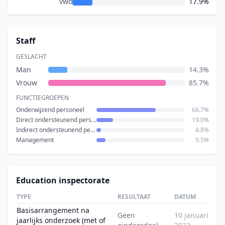
vwo
17.9%
Staff
GESLACHT
Man
14.3%
Vrouw
85.7%
FUNCTIEGROEPEN
Onderwijzend personeel
66.7%
Direct ondersteunend personeel
19.0%
Indirect ondersteunend personeel
4.8%
Management
9.5%
Education inspectorate
TYPE
RESULTAAT
DATUM
Basisarrangement na
Geen
10 januari
jaarlijks onderzoek (met of