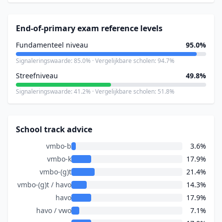
End-of-primary exam reference levels
Fundamenteel niveau
95.0%
Signaleringswaarde: 85.0% · Vergelijkbare scholen: 94.7%
Streefniveau
49.8%
Signaleringswaarde: 41.2% · Vergelijkbare scholen: 51.8%
School track advice
vmbo-b
3.6%
vmbo-k
17.9%
vmbo-(g)t
21.4%
vmbo-(g)t / havo
14.3%
havo
17.9%
havo / vwo
7.1%