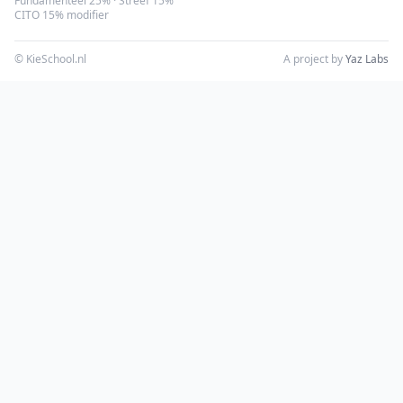
Fundamenteel 25% · Streef 15%
CITO 15% modifier
© KieSchool.nl
A project by
Yaz Labs