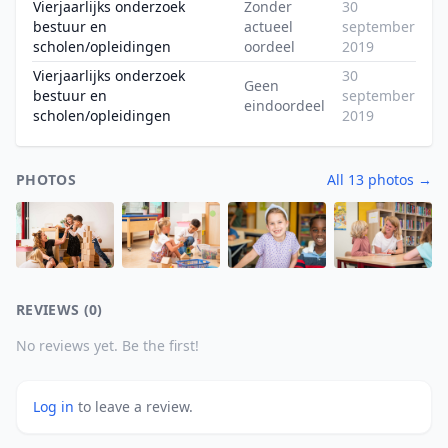
Vierjaarlijks onderzoek
Zonder
30
bestuur en
actueel
september
scholen/opleidingen
oordeel
2019
Vierjaarlijks onderzoek
30
Geen
bestuur en
september
eindoordeel
scholen/opleidingen
2019
PHOTOS
All 13 photos →
REVIEWS (0)
No reviews yet. Be the first!
Log in
to leave a review.