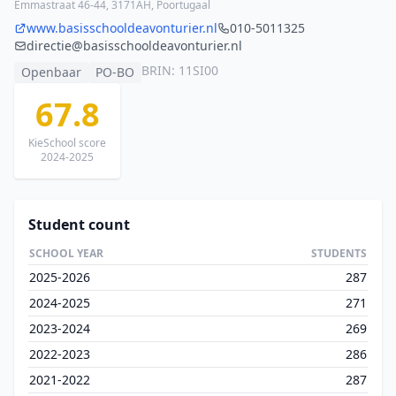
Emmastraat 46-44, 3171AH, Poortugaal
www.basisschooldeavonturier.nl
010-5011325
directie@basisschooldeavonturier.nl
BRIN: 11SI00
Openbaar
PO-BO
67.8
KieSchool score
2024-2025
Student count
SCHOOL YEAR
STUDENTS
2025-2026
287
2024-2025
271
2023-2024
269
2022-2023
286
2021-2022
287