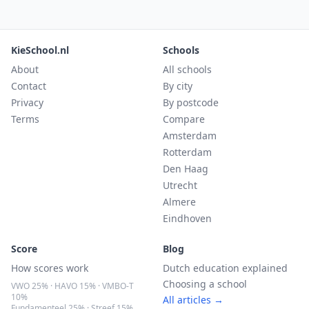
KieSchool.nl
Schools
About
All schools
Contact
By city
Privacy
By postcode
Terms
Compare
Amsterdam
Rotterdam
Den Haag
Utrecht
Almere
Eindhoven
Score
Blog
How scores work
Dutch education explained
Choosing a school
VWO 25% · HAVO 15% · VMBO-T
10%
All articles →
Fundamenteel 25% · Streef 15%