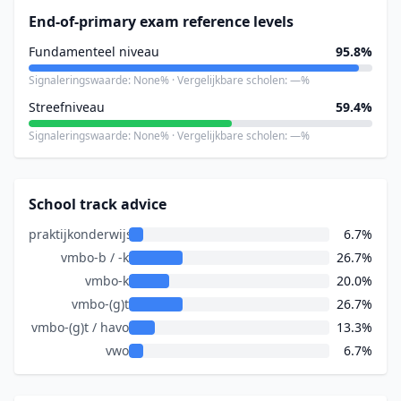
End-of-primary exam reference levels
Fundamenteel niveau
95.8%
Signaleringswaarde: None% · Vergelijkbare scholen: —%
Streefniveau
59.4%
Signaleringswaarde: None% · Vergelijkbare scholen: —%
School track advice
praktijkonderwijs
6.7%
vmbo-b / -k
26.7%
vmbo-k
20.0%
vmbo-(g)t
26.7%
vmbo-(g)t / havo
13.3%
vwo
6.7%