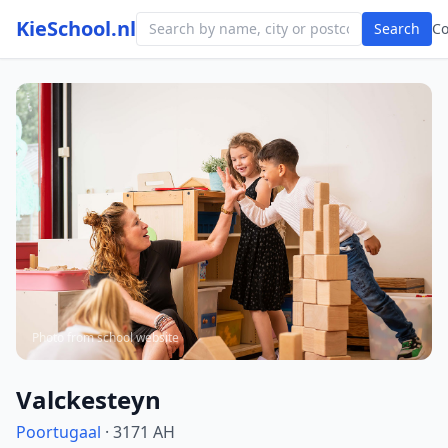
KieSchool.nl
Search
C
Photo from school website
Valckesteyn
Poortugaal
· 3171 AH