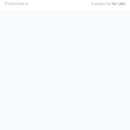
© KieSchool.nl
A project by
Yaz Labs