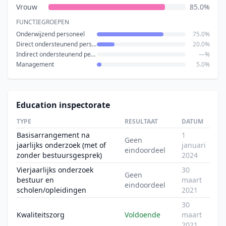
Vrouw
85.0%
FUNCTIEGROEPEN
Onderwijzend personeel
75.0%
Direct ondersteunend personeel
20.0%
Indirect ondersteunend personeel
—%
Management
5.0%
Education inspectorate
TYPE
RESULTAAT
DATUM
Basisarrangement na
1
Geen
jaarlijks onderzoek (met of
januari
eindoordeel
zonder bestuursgesprek)
2024
Vierjaarlijks onderzoek
30
Geen
bestuur en
maart
eindoordeel
scholen/opleidingen
2021
30
Kwaliteitszorg
Voldoende
maart
2021