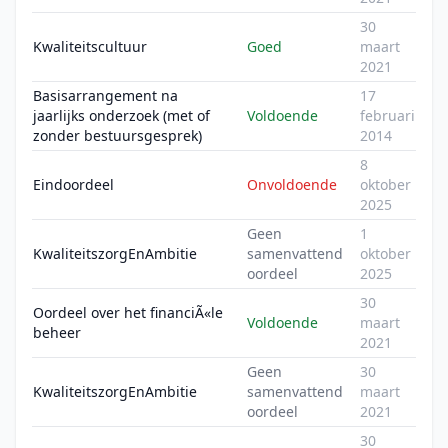
30
Kwaliteitscultuur
Goed
maart
2021
Basisarrangement na
17
jaarlijks onderzoek (met of
Voldoende
februari
zonder bestuursgesprek)
2014
8
Eindoordeel
Onvoldoende
oktober
2025
Geen
1
KwaliteitszorgEnAmbitie
samenvattend
oktober
oordeel
2025
30
Oordeel over het financiÃ«le
Voldoende
maart
beheer
2021
Geen
30
KwaliteitszorgEnAmbitie
samenvattend
maart
oordeel
2021
30