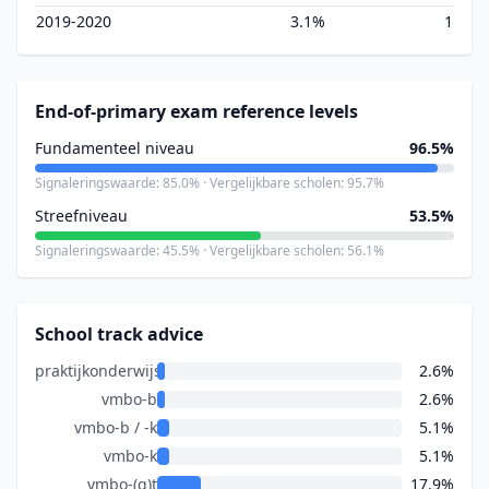
2019-2020
3.1%
1
End-of-primary exam reference levels
Fundamenteel niveau
96.5%
Signaleringswaarde: 85.0% · Vergelijkbare scholen: 95.7%
Streefniveau
53.5%
Signaleringswaarde: 45.5% · Vergelijkbare scholen: 56.1%
School track advice
praktijkonderwijs
2.6%
vmbo-b
2.6%
vmbo-b / -k
5.1%
vmbo-k
5.1%
vmbo-(g)t
17.9%