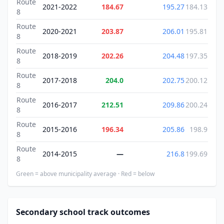
Route
2021-2022
184.67
195.27
184.13
8
Route
2020-2021
203.87
206.01
195.81
8
Route
2018-2019
202.26
204.48
197.35
8
Route
2017-2018
204.0
202.75
200.12
8
Route
2016-2017
212.51
209.86
200.24
8
Route
2015-2016
196.34
205.86
198.9
8
Route
2014-2015
—
216.8
199.69
8
Green = above municipality average · Red = below
Secondary school track outcomes