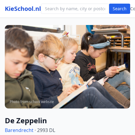
KieSchool.nl
Search
C
Photo from school website
De Zeppelin
Barendrecht
· 2993 DL