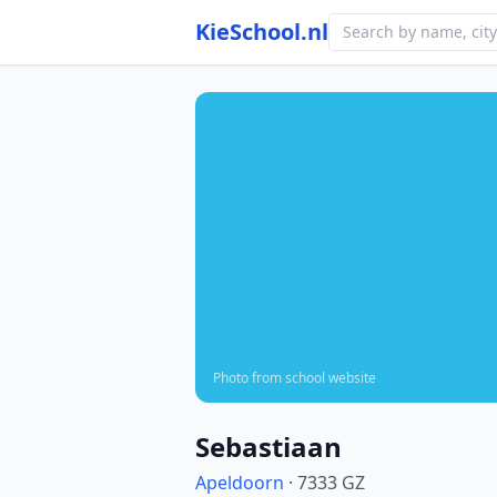
KieSchool.nl
Photo from school website
Sebastiaan
Apeldoorn
· 7333 GZ