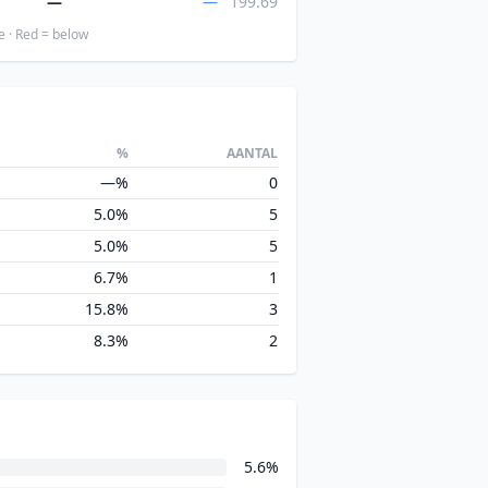
—
—
199.69
e · Red = below
%
AANTAL
—%
0
5.0%
5
5.0%
5
6.7%
1
15.8%
3
8.3%
2
5.6%