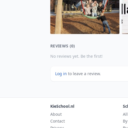
REVIEWS (0)
No reviews yet. Be the first!
Log in
to leave a review.
KieSchool.nl
Sc
About
Al
Contact
By
Privacy
By