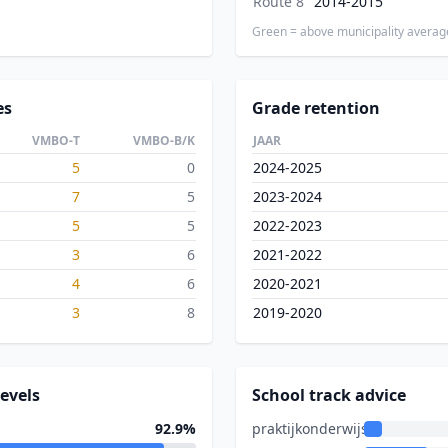
Route 8
2014-2015
Green = above municipality averag
es
Grade retention
VMBO-T
VMBO-B/K
JAAR
5
0
2024-2025
7
5
2023-2024
5
5
2022-2023
3
6
2021-2022
4
6
2020-2021
3
8
2019-2020
evels
School track advice
92.9%
praktijkonderwijs