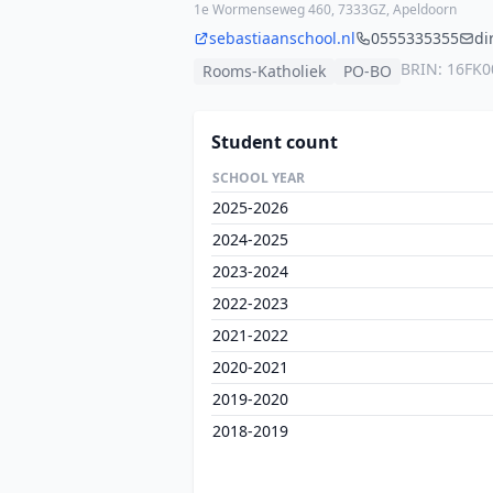
1e Wormenseweg 460, 7333GZ, Apeldoorn
sebastiaanschool.nl
0555335355
di
BRIN: 16FK0
Rooms-Katholiek
PO-BO
Student count
SCHOOL YEAR
2025-2026
2024-2025
2023-2024
2022-2023
2021-2022
2020-2021
2019-2020
2018-2019