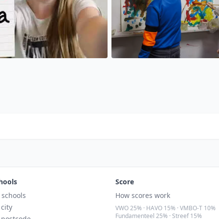
hools
Score
l schools
How scores work
 city
VWO 25% · HAVO 15% · VMBO-T 10%
Fundamenteel 25% · Streef 15%
 postcode