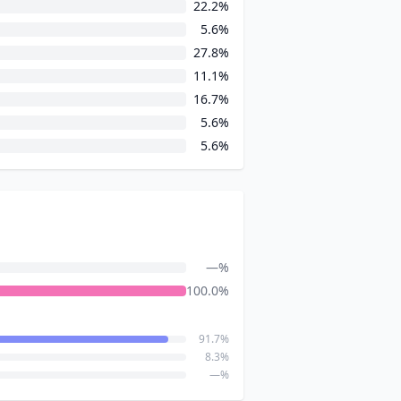
22.2%
5.6%
27.8%
11.1%
16.7%
5.6%
5.6%
—%
100.0%
91.7%
8.3%
—%