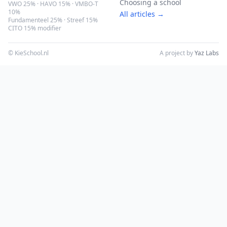
Choosing a school
VWO 25% · HAVO 15% · VMBO-T
10%
All articles →
Fundamenteel 25% · Streef 15%
CITO 15% modifier
© KieSchool.nl
A project by
Yaz Labs