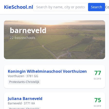
KieSchool.nl
Search
C
barneveld
22 basisschools
Koningin Wilhelminaschool Voorthuizen
77
Voorthuizen · 3781 GG
score
Protestants-Christelijk
Juliana Barneveld
75
Barneveld · 3771 KA
score