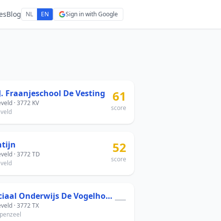
es
Blog
NL
EN
Sign in with Google
J. Fraanjeschool De Vesting
61
veld · 3772 KV
score
veld
tijn
52
veld · 3772 TD
score
veld
Speciaal Onderwijs De Vogelhorst
—
veld · 3772 TX
penzeel