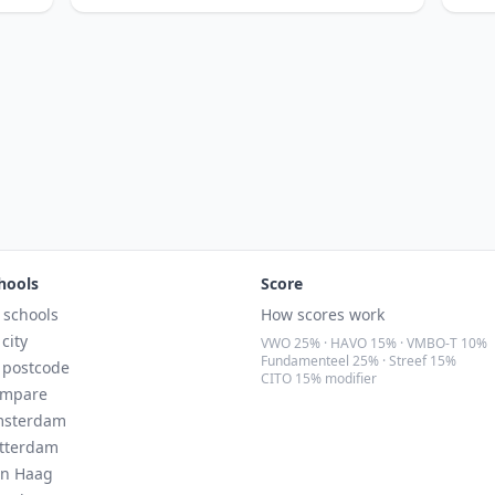
hools
Score
l schools
How scores work
 city
VWO 25% · HAVO 15% · VMBO-T 10%
Fundamenteel 25% · Streef 15%
 postcode
CITO 15% modifier
mpare
sterdam
tterdam
n Haag