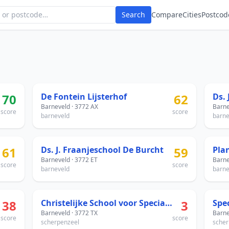
Search
Compare
Cities
Postcod
70
De Fontein Lijsterhof
62
Ds. 
Barneveld · 3772 AX
Barne
score
score
barneveld
barne
61
Ds. J. Fraanjeschool De Burcht
59
Plan
Barneveld · 3772 ET
Barne
score
score
barneveld
barne
38
Christelijke School voor Speciaal Basisonderwijs De Vogelhorst
3
Barneveld · 3772 TX
Barne
score
score
scherpenzeel
scher