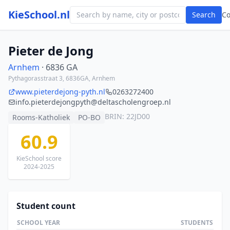
KieSchool.nl
Search
C
Pieter de Jong
Arnhem
· 6836 GA
Pythagorasstraat 3, 6836GA, Arnhem
www.pieterdejong-pyth.nl
0263272400
info.pieterdejongpyth@deltascholengroep.nl
BRIN: 22JD00
Rooms-Katholiek
PO-BO
60.9
KieSchool score
2024-2025
Student count
SCHOOL YEAR
STUDENTS