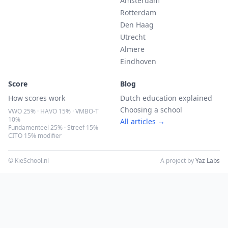
Amsterdam
Rotterdam
Den Haag
Utrecht
Almere
Eindhoven
Score
Blog
How scores work
Dutch education explained
Choosing a school
VWO 25% · HAVO 15% · VMBO-T
10%
All articles →
Fundamenteel 25% · Streef 15%
CITO 15% modifier
© KieSchool.nl
A project by
Yaz Labs