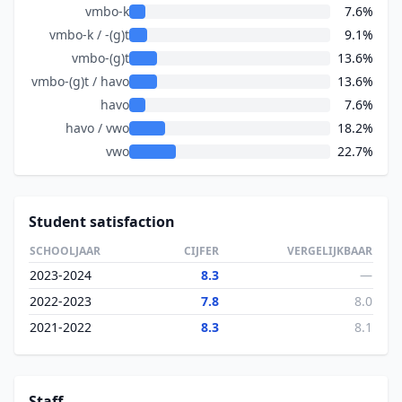
vmbo-k
7.6%
vmbo-k / -(g)t
9.1%
vmbo-(g)t
13.6%
vmbo-(g)t / havo
13.6%
havo
7.6%
havo / vwo
18.2%
vwo
22.7%
Student satisfaction
SCHOOLJAAR
CIJFER
VERGELIJKBAAR
2023-2024
8.3
—
2022-2023
7.8
8.0
2021-2022
8.3
8.1
Staff