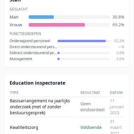
GESLACHT
Man
30.8%
Vrouw
69.2%
FUNCTIEGROEPEN
Onderwijzend personeel
92.3%
Direct ondersteunend personeel
—%
Indirect ondersteunend personeel
3.8%
Management
3.8%
Education inspectorate
TYPE
RESULTAAT
DATUM
Basisarrangement na jaarlijks
11
Geen
onderzoek (met of zonder
januari
eindoordeel
bestuursgesprek)
2023
31
Kwaliteitszorg
Voldoende
maart
2021