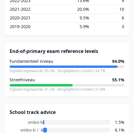
2022-2023
13.6%
9
2021-2022
20.0%
10
2020-2021
9.5%
6
2019-2020
5.9%
3
End-of-primary exam reference levels
Fundamenteel niveau
94.0%
Signaleringswaarde: 85.0% · Vergelijkbare scholen: 94.7%
Streefniveau
55.1%
Signaleringswaarde: 41.2% · Vergelijkbare scholen: 51.8%
School track advice
vmbo-b
1.5%
vmbo-b / -k
6.1%