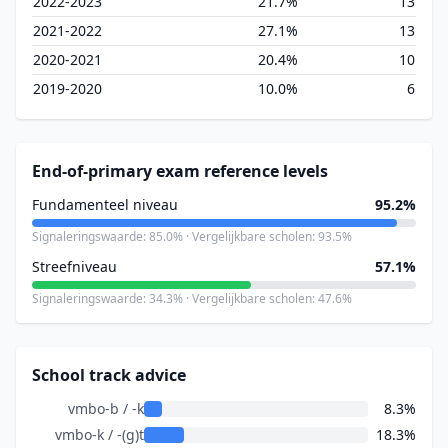
2022-2023
21.7%
13
2021-2022
27.1%
13
2020-2021
20.4%
10
2019-2020
10.0%
6
End-of-primary exam reference levels
Fundamenteel niveau
95.2%
Signaleringswaarde: 85.0% · Vergelijkbare scholen: 93.5%
Streefniveau
57.1%
Signaleringswaarde: 34.3% · Vergelijkbare scholen: 47.6%
School track advice
vmbo-b / -k
8.3%
vmbo-k / -(g)t
18.3%