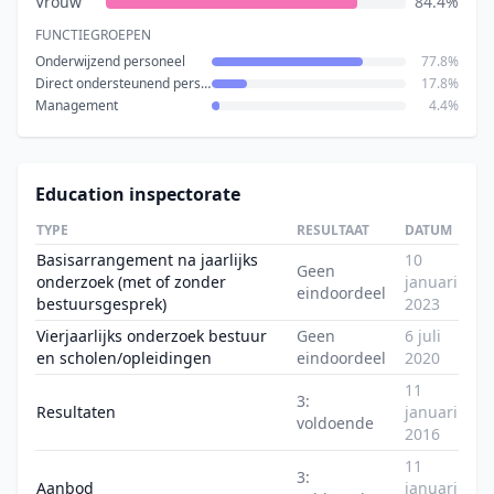
Vrouw
84.4%
FUNCTIEGROEPEN
Onderwijzend personeel
77.8%
Direct ondersteunend personeel
17.8%
Management
4.4%
Education inspectorate
TYPE
RESULTAAT
DATUM
Basisarrangement na jaarlijks
10
Geen
onderzoek (met of zonder
januari
eindoordeel
bestuursgesprek)
2023
Vierjaarlijks onderzoek bestuur
Geen
6 juli
en scholen/opleidingen
eindoordeel
2020
11
3:
Resultaten
januari
voldoende
2016
11
3:
Aanbod
januari