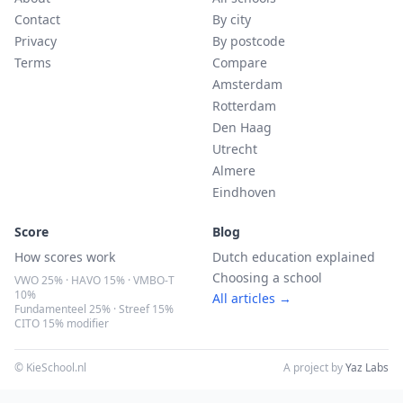
Contact
By city
Privacy
By postcode
Terms
Compare
Amsterdam
Rotterdam
Den Haag
Utrecht
Almere
Eindhoven
Score
Blog
How scores work
Dutch education explained
Choosing a school
VWO 25% · HAVO 15% · VMBO-T
10%
All articles →
Fundamenteel 25% · Streef 15%
CITO 15% modifier
© KieSchool.nl
A project by
Yaz Labs