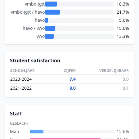
vmbo-(g)t
18.3%
vmbo-(g)t / havo
21.7%
havo
5.0%
havo / vwo
15.0%
vwo
13.3%
Student satisfaction
SCHOOLJAAR
CIJFER
VERGELIJKBAAR
2023-2024
7.4
8.0
2021-2022
8.0
8.1
Staff
GESLACHT
Man
15.6%