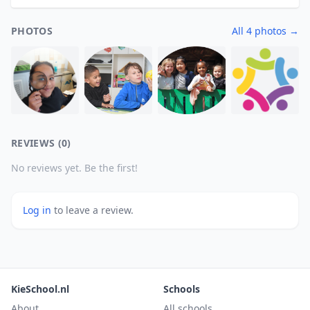
PHOTOS
All 4 photos →
REVIEWS (0)
No reviews yet. Be the first!
Log in
to leave a review.
KieSchool.nl
Schools
About
All schools