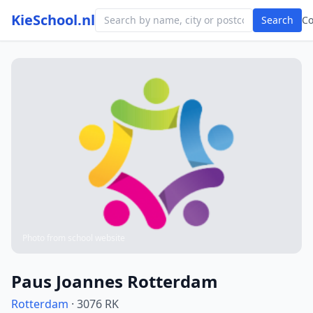
KieSchool.nl
Search
C
Photo from school website
Paus Joannes Rotterdam
Rotterdam
· 3076 RK