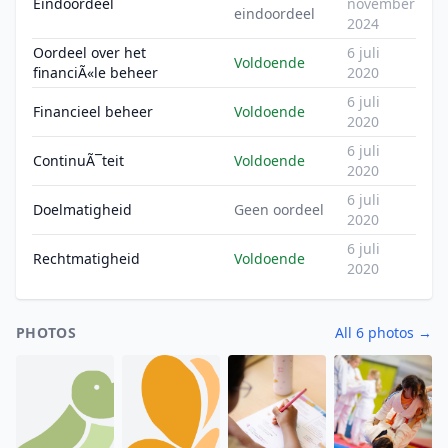
Eindoordeel
november
eindoordeel
2024
Oordeel over het
6 juli
Voldoende
financiÃ«le beheer
2020
6 juli
Financieel beheer
Voldoende
2020
6 juli
ContinuÃ¯teit
Voldoende
2020
6 juli
Doelmatigheid
Geen oordeel
2020
6 juli
Rechtmatigheid
Voldoende
2020
PHOTOS
All 6 photos →