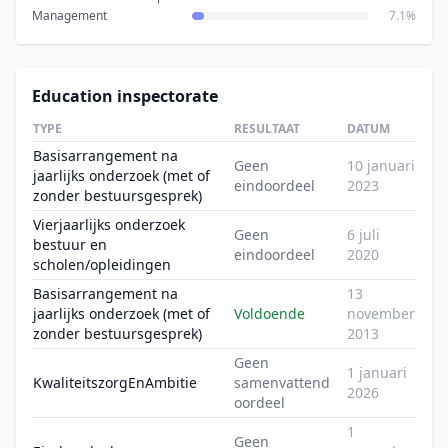
Management
7.1%
Education inspectorate
TYPE
RESULTAAT
DATUM
Basisarrangement na
Geen
10 januari
jaarlijks onderzoek (met of
eindoordeel
2023
zonder bestuursgesprek)
Vierjaarlijks onderzoek
Geen
6 juli
bestuur en
eindoordeel
2020
scholen/opleidingen
Basisarrangement na
13
jaarlijks onderzoek (met of
Voldoende
november
zonder bestuursgesprek)
2013
Geen
1 januari
KwaliteitszorgEnAmbitie
samenvattend
2026
oordeel
1
Geen