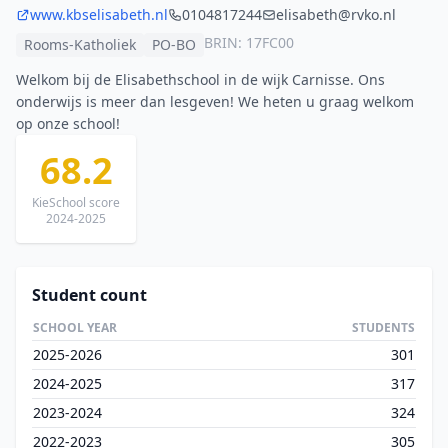
www.kbselisabeth.nl
0104817244
elisabeth@rvko.nl
BRIN: 17FC00
Rooms-Katholiek
PO-BO
Welkom bij de Elisabethschool in de wijk Carnisse. Ons
onderwijs is meer dan lesgeven! We heten u graag welkom
op onze school!
68.2
KieSchool score
2024-2025
Student count
SCHOOL YEAR
STUDENTS
2025-2026
301
2024-2025
317
2023-2024
324
2022-2023
305