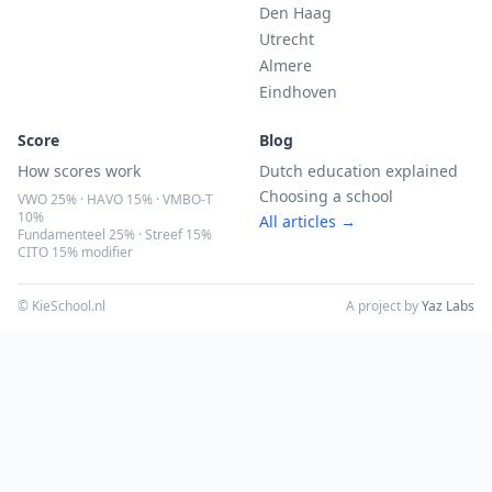
Den Haag
Utrecht
Almere
Eindhoven
Score
Blog
How scores work
Dutch education explained
Choosing a school
VWO 25% · HAVO 15% · VMBO-T
10%
All articles →
Fundamenteel 25% · Streef 15%
CITO 15% modifier
© KieSchool.nl
A project by
Yaz Labs