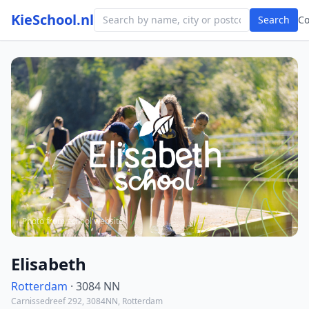
KieSchool.nl
Search
C
Photo from school website
Elisabeth
Rotterdam
· 3084 NN
Carnissedreef 292, 3084NN, Rotterdam