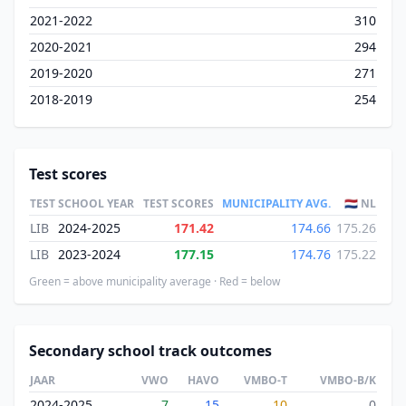
2021-2022
310
2020-2021
294
2019-2020
271
2018-2019
254
Test scores
TEST
SCHOOL YEAR
TEST SCORES
MUNICIPALITY AVG.
🇳🇱 NL
LIB
2024-2025
171.42
174.66
175.26
LIB
2023-2024
177.15
174.76
175.22
Green = above municipality average · Red = below
Secondary school track outcomes
JAAR
VWO
HAVO
VMBO-T
VMBO-B/K
2024-2025
7
15
10
0