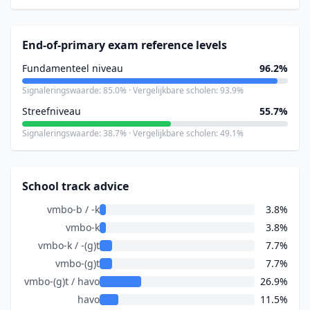
End-of-primary exam reference levels
Fundamenteel niveau
96.2%
Signaleringswaarde: 85.0% · Vergelijkbare scholen: 93.9%
Streefniveau
55.7%
Signaleringswaarde: 38.7% · Vergelijkbare scholen: 49.1%
School track advice
vmbo-b / -k
3.8%
vmbo-k
3.8%
vmbo-k / -(g)t
7.7%
vmbo-(g)t
7.7%
vmbo-(g)t / havo
26.9%
havo
11.5%