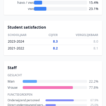
havo / vwo
15.4%
vwo
23.1%
Student satisfaction
SCHOOLJAAR
CIJFER
VERGELIJKBAAR
2023-2024
8.3
8.0
2021-2022
8.2
8.1
Staff
GESLACHT
Man
22.2%
Vrouw
77.8%
FUNCTIEGROEPEN
Onderwijzend personeel
67.9%
Direct ondersteunend personeel
25.0%