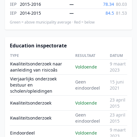
IEP
2015-2016
—
78.34
80.03
IEP
2014-2015
—
84.5
81.53
Green = above municipality average · Red = below
Education inspectorate
TYPE
RESULTAAT
DATUM
Kwaliteitsonderzoek naar
9 maart
Voldoende
aanleiding van risicoâs
2023
Vierjaarlijks onderzoek
Geen
15 juni
bestuur en
eindoordeel
2021
scholen/opleidingen
23 april
Kwaliteitsonderzoek
Voldoende
2015
Geen
23 april
Kwaliteitsonderzoek
eindoordeel
2015
9 maart
Eindoordeel
Voldoende
2023