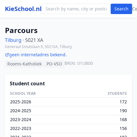
KieSchool.nl
Search
C
Parcours
Tilburg
· 5021 XA
Generaal Smutslaan 9, 5021XA, Tilburg
geen internetadres bekend.
BRIN: 01UB00
Rooms-Katholiek
PO-VSO
Student count
SCHOOL YEAR
STUDENTS
2025-2026
172
2024-2025
190
2023-2024
168
2022-2023
156