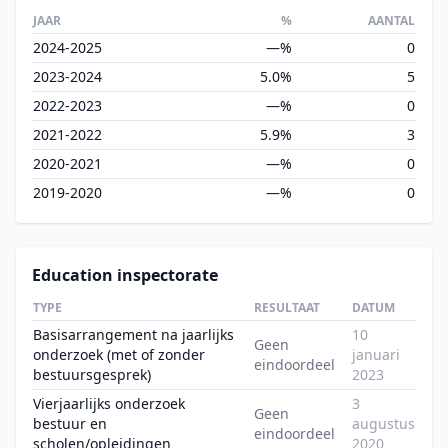
JAAR
%
AANTAL
2024-2025
—%
0
2023-2024
5.0%
5
2022-2023
—%
0
2021-2022
5.9%
3
2020-2021
—%
0
2019-2020
—%
0
Education inspectorate
TYPE
RESULTAAT
DATUM
Basisarrangement na jaarlijks
10
Geen
onderzoek (met of zonder
januari
eindoordeel
bestuursgesprek)
2023
Vierjaarlijks onderzoek
3
Geen
bestuur en
augustus
eindoordeel
scholen/opleidingen
2020