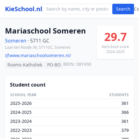
KieSchool.nl
Search
C
Mariaschool Someren
29.7
Someren
· 5711 GC
KieSchool score
Laan ten Roode 34, 5711GC, Someren
2024-2025
www.mariaschoolsomeren.nl/
BRIN: 08YV00
Rooms-Katholiek
PO-BO
Student count
SCHOOL YEAR
STUDENTS
2025-2026
361
2024-2025
366
2023-2024
361
2022-2023
379