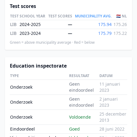
Test scores
TEST
SCHOOL YEAR
TEST SCORES
MUNICIPALITY AVG.
🇳🇱 NL
LIB
2024-2025
—
175.94
175.26
LIB
2023-2024
—
175.79
175.22
Green = above municipality average · Red = below
Education inspectorate
TYPE
RESULTAAT
DATUM
Geen
11 januari
Onderzoek
eindoordeel
2023
Geen
2 januari
Onderzoek
eindoordeel
2023
25 december
Onderzoek
Voldoende
2013
Eindoordeel
Goed
28 juni 2022