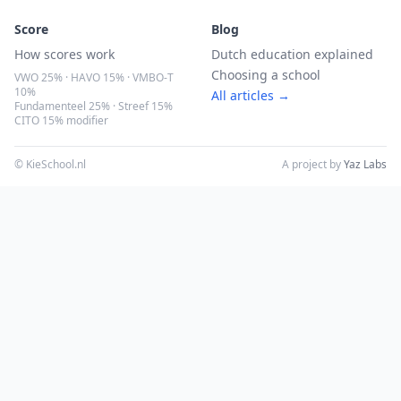
Score
Blog
How scores work
Dutch education explained
Choosing a school
VWO 25% · HAVO 15% · VMBO-T
10%
All articles →
Fundamenteel 25% · Streef 15%
CITO 15% modifier
© KieSchool.nl
A project by
Yaz Labs