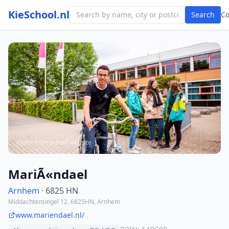
KieSchool.nl
Search
C
Photo from school website
MariÃ«ndael
Arnhem
· 6825 HN
Middachtensingel 12, 6825HN, Arnhem
www.mariendael.nl/