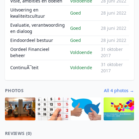
Visie, ambities en doelen
Voldoende
28 juni 2022
Uitvoering en
Goed
28 juni 2022
kwaliteitscultuur
Evaluatie, verantwoording
Goed
28 juni 2022
en dialoog
Eindoordeel bestuur
Goed
28 juni 2022
Oordeel Financieel
31 oktober
Voldoende
beheer
2017
31 oktober
ContinuÃ¯teit
Voldoende
2017
PHOTOS
All 4 photos →
REVIEWS (0)