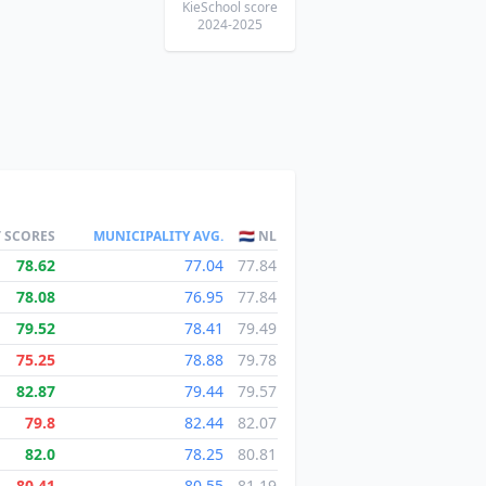
KieSchool score
2024-2025
T SCORES
MUNICIPALITY AVG.
🇳🇱 NL
78.62
77.04
77.84
78.08
76.95
77.84
79.52
78.41
79.49
75.25
78.88
79.78
82.87
79.44
79.57
79.8
82.44
82.07
82.0
78.25
80.81
80.41
80.55
81.19