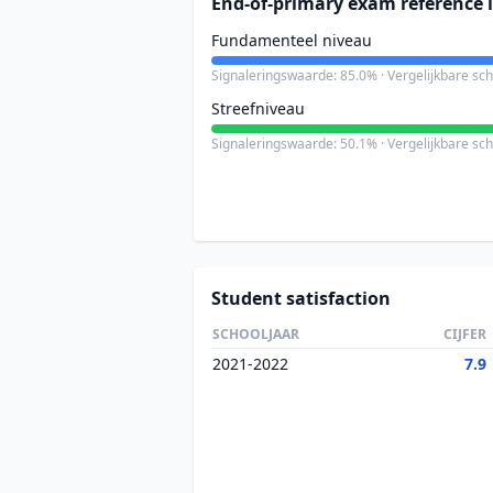
End-of-primary exam reference l
Fundamenteel niveau
Signaleringswaarde: 85.0% · Vergelijkbare sc
Streefniveau
Signaleringswaarde: 50.1% · Vergelijkbare sc
Student satisfaction
SCHOOLJAAR
CIJFER
2021-2022
7.9