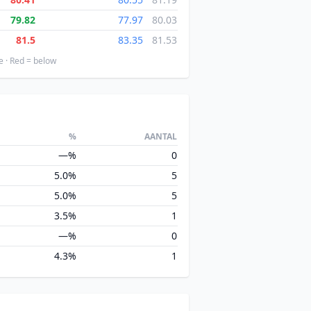
79.82
77.97
80.03
81.5
83.35
81.53
e · Red = below
%
AANTAL
—%
0
5.0%
5
5.0%
5
3.5%
1
—%
0
4.3%
1