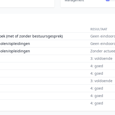
Management
RESULTAAT
oek (met of zonder bestuursgesprek)
Geen eindoor
holen/opleidingen
Geen eindoor
holen/opleidingen
Zonder actuee
3: voldoende
4: goed
4: goed
3: voldoende
4: goed
4: goed
4: goed