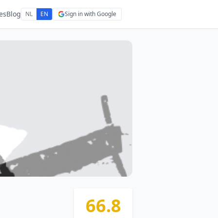
es
Blog
NL
EN
Sign in with Google
66.8