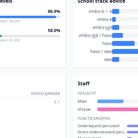
evels
School track advice
96.9%
vmbo-b / -k
vmbo-k
holen: 96.9%
vmbo-(g)t
58.0%
vmbo-(g)t / havo
holen: 61.8%
havo
havo / vwo
vwo
Staff
GESLACHT
VERGELIJKBAAR
Man
8.1
Vrouw
FUNCTIEGROEPEN
Onderwijzend personeel
Direct ondersteunend personeel