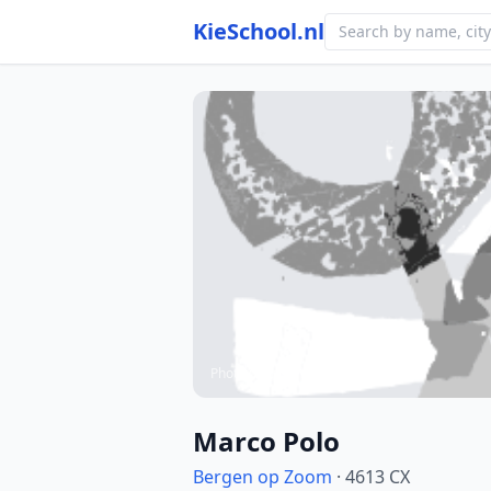
KieSchool.nl
Photo from school website
Marco Polo
Bergen op Zoom
· 4613 CX