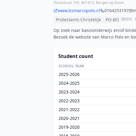
Florastraat 195, 4613CX, Bergen op Zoom
www.bsmarcopolo.nl
0164253197
m
BRIN: 
Protestants-Christelijk
PO-BO
Op zoek naar basisonderwijs en/of kind
Bezoek de website van Marco Polo en be
Student count
SCHOOL YEAR
2025-2026
2024-2025
2023-2024
2022-2023
2021-2022
2020-2021
2019-2020
2018-2019