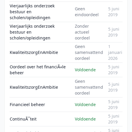
Vierjaarlijks onderzoek
Geen
5 juni
bestuur en
eindoordeel
2019
scholen/opleidingen
Vierjaarlijks onderzoek
Zonder
5 juni
bestuur en
actueel
2019
scholen/opleidingen
oordeel
Geen
1
KwaliteitszorgEnAmbitie
samenvattend
januari
oordeel
2026
Oordeel over het financiÃ«le
5 juni
Voldoende
beheer
2019
Geen
5 juni
KwaliteitszorgEnAmbitie
samenvattend
2019
oordeel
5 juni
Financieel beheer
Voldoende
2019
5 juni
ContinuÃ¯teit
Voldoende
2019
5 juni