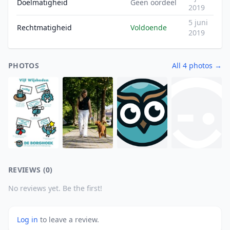
Doelmatigheid
Geen oordeel
2019
5 juni
Rechtmatigheid
Voldoende
2019
PHOTOS
All 4 photos →
REVIEWS (0)
No reviews yet. Be the first!
Log in
to leave a review.