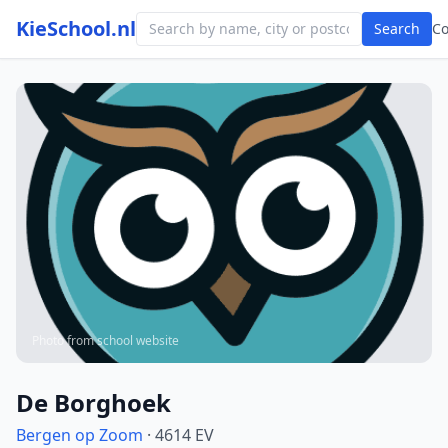
KieSchool.nl
Search
C
Photo from school website
De Borghoek
Bergen op Zoom
· 4614 EV