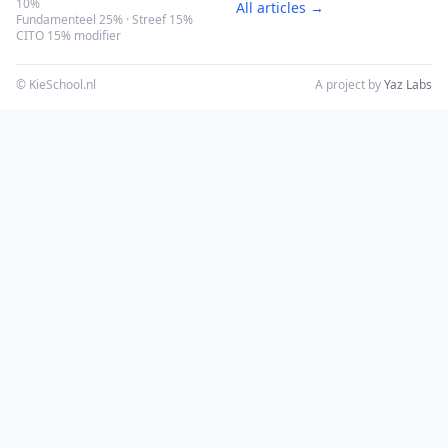
10%
All articles →
Fundamenteel 25% · Streef 15%
CITO 15% modifier
© KieSchool.nl
A project by
Yaz Labs