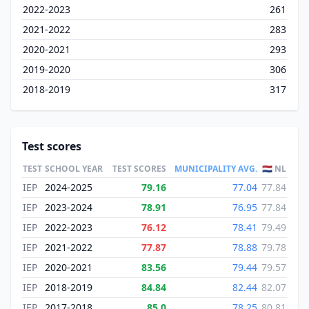
2022-2023
261
2021-2022
283
2020-2021
293
2019-2020
306
2018-2019
317
Test scores
TEST
SCHOOL YEAR
TEST SCORES
MUNICIPALITY AVG.
🇳🇱 NL
IEP
2024-2025
79.16
77.04
77.84
IEP
2023-2024
78.91
76.95
77.84
IEP
2022-2023
76.12
78.41
79.49
IEP
2021-2022
77.87
78.88
79.78
IEP
2020-2021
83.56
79.44
79.57
IEP
2018-2019
84.84
82.44
82.07
IEP
2017-2018
85.0
78.25
80.81