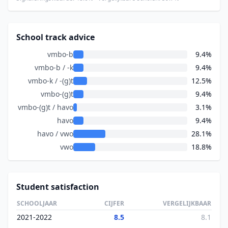
School track advice
vmbo-b
9.4%
vmbo-b / -k
9.4%
vmbo-k / -(g)t
12.5%
vmbo-(g)t
9.4%
vmbo-(g)t / havo
3.1%
havo
9.4%
havo / vwo
28.1%
vwo
18.8%
Student satisfaction
SCHOOLJAAR
CIJFER
VERGELIJKBAAR
2021-2022
8.5
8.1