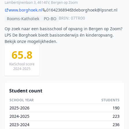
Lambertijnenlaan 3, 4614EV, Bergen op Zoom
www.borghoek.nl
0164236894
deborghoek@lpsnet.nl
BRIN: 07TR00
Rooms-Katholiek
PO-BO
Op zoek naar een basisschool of opvang in Bergen op Zoom?
LPS De Borghoek biedt basisonderwijs én kinderopvang.
Bekijk onze mogelijkheden.
65.8
KieSchool score
2024-2025
Student count
SCHOOL YEAR
STUDENTS
2025-2026
190
2024-2025
223
2023-2024
236