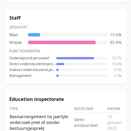
Staff
GESLACHT
Man
15.0%
Vrouw
85.0%
FUNCTIEGROEPEN
Onderwijzend personeel
73.7%
Direct ondersteunend personeel
15.8%
Indirect ondersteunend personeel
5.3%
Management
5.3%
Education inspectorate
TYPE
RESULTAAT
DATUM
Basisarrangement na jaarlijks
12
Geen
onderzoek (met of zonder
januari
eindoordeel
bestuursgesprek)
2023