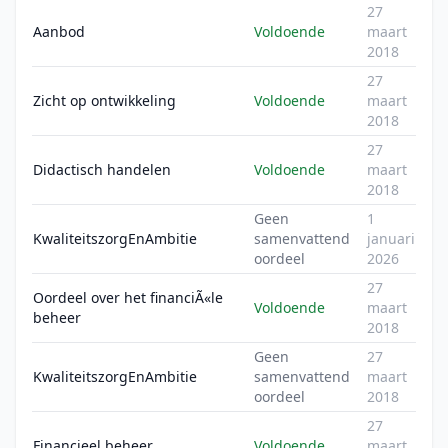
27
Aanbod
Voldoende
maart
2018
27
Zicht op ontwikkeling
Voldoende
maart
2018
27
Didactisch handelen
Voldoende
maart
2018
Geen
1
KwaliteitszorgEnAmbitie
samenvattend
januari
oordeel
2026
27
Oordeel over het financiÃ«le
Voldoende
maart
beheer
2018
Geen
27
KwaliteitszorgEnAmbitie
samenvattend
maart
oordeel
2018
27
Financieel beheer
Voldoende
maart