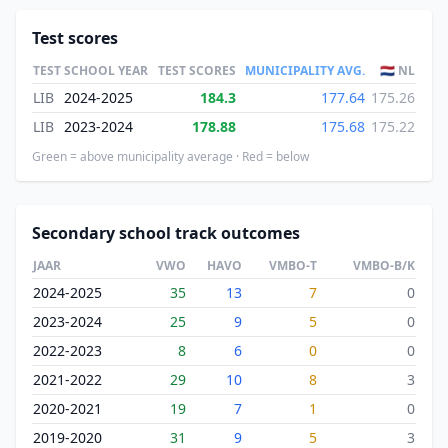
Test scores
TEST
SCHOOL YEAR
TEST SCORES
MUNICIPALITY AVG.
🇳🇱 NL
LIB
2024-2025
184.3
177.64
175.26
LIB
2023-2024
178.88
175.68
175.22
Green = above municipality average · Red = below
Secondary school track outcomes
JAAR
VWO
HAVO
VMBO-T
VMBO-B/K
2024-2025
35
13
7
0
2023-2024
25
9
5
0
2022-2023
8
6
0
0
2021-2022
29
10
8
3
2020-2021
19
7
1
0
2019-2020
31
9
5
3