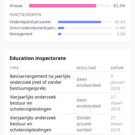
Vrouw
82.4%
FUNCTIEGROEPEN
Onderwijzend personeel
82.4%
Direct ondersteunend personeel
11.8%
Management
5.9%
Education inspectorate
TYPE
RESULTAAT
DATUM
Basisarrangement na jaarlijks
9
Geen
onderzoek (met of zonder
januari
eindoordeel
bestuursgesprek)
2023
Vierjaarlijks onderzoek
27
Geen
bestuur en
maart
eindoordeel
scholen/opleidingen
2018
Vierjaarlijks onderzoek
Zonder
27
bestuur en
actueel
maart
scholen/opleidingen
oordeel
2018