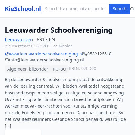
KieSchool.nl
Search
C
Leeuwarder Schoolvereniging
Leeuwarden
· 8917 EN
Jelsumerstraat 10, 8917EN, Leeuwarden
www.leeuwarderschoolvereniging.nl
0582126618
info@leeuwarderschoolvereniging.nl
BRIN: 07LD00
Algemeen bijzonder
PO-BO
Bij de Leeuwarder Schoolvereniging staat de ontwikkeling
van de leerling centraal. Wij bieden kwalitatief hoogstaand
basisonderwijs in een veilige, rustige en schone omgeving.
Uw kind krijgt alle ruimte om zich breed te ontplooien. Wij
werken met vakleerkrachten voor kunstzinnige vorming,
muziek, Engels en programmeren. Daarnaast heeft de LSV
het kwaliteitskeurmerk Gezonde School behaald, waarbij de
[…]