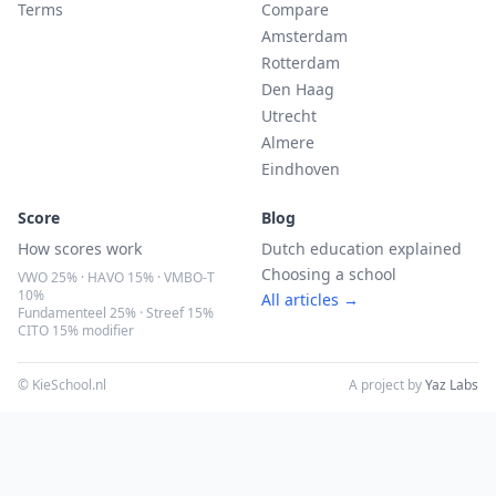
Terms
Compare
Amsterdam
Rotterdam
Den Haag
Utrecht
Almere
Eindhoven
Score
Blog
How scores work
Dutch education explained
Choosing a school
VWO 25% · HAVO 15% · VMBO-T
10%
All articles →
Fundamenteel 25% · Streef 15%
CITO 15% modifier
© KieSchool.nl
A project by
Yaz Labs