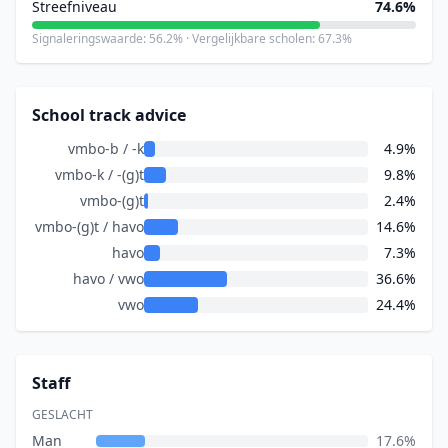
Streefniveau
74.6%
Signaleringswaarde: 56.2% · Vergelijkbare scholen: 67.3%
School track advice
vmbo-b / -k
4.9%
vmbo-k / -(g)t
9.8%
vmbo-(g)t
2.4%
vmbo-(g)t / havo
14.6%
havo
7.3%
havo / vwo
36.6%
vwo
24.4%
Staff
GESLACHT
Man
17.6%