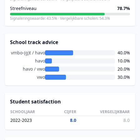
Streefniveau
78.7%
Signaleringswaarde: 43.5% · Vergelijkbare scholen: 54.3%
School track advice
vmbo-(g)t / havo
40.0%
havo
10.0%
havo / vwo
20.0%
vwo
30.0%
Student satisfaction
SCHOOLJAAR
CIJFER
VERGELIJKBAAR
2022-2023
8.0
8.0