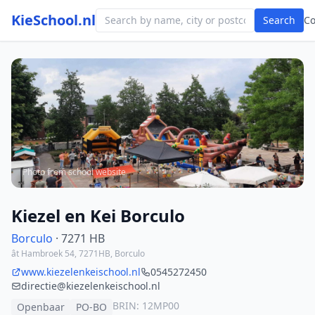
KieSchool.nl
Search
C
Photo from school website
Kiezel en Kei Borculo
Borculo
· 7271 HB
ât Hambroek 54, 7271HB, Borculo
www.kiezelenkeischool.nl
0545272450
directie@kiezelenkeischool.nl
BRIN: 12MP00
Openbaar
PO-BO