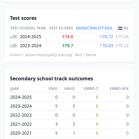
Test scores
TEST
SCHOOL YEAR
TEST SCORES
MUNICIPALITY AVG.
🇳🇱 NL
LIB
2024-2025
174.0
176.72
175.26
LIB
2023-2024
179.7
176.03
175.22
Green = above municipality average · Red = below
Secondary school track outcomes
JAAR
VWO
HAVO
VMBO-T
VMBO-B/K
2024-2025
0
0
0
0
2023-2024
5
5
0
0
2022-2023
0
0
0
0
2021-2022
3
3
0
0
2020-2021
5
1
6
5