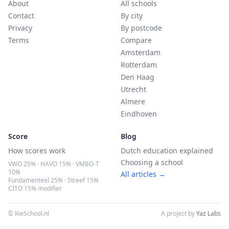
About
All schools
Contact
By city
Privacy
By postcode
Terms
Compare
Amsterdam
Rotterdam
Den Haag
Utrecht
Almere
Eindhoven
Score
Blog
How scores work
Dutch education explained
Choosing a school
VWO 25% · HAVO 15% · VMBO-T
10%
All articles →
Fundamenteel 25% · Streef 15%
CITO 15% modifier
© KieSchool.nl
A project by
Yaz Labs