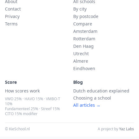
About
All schools
Contact
By city
Privacy
By postcode
Terms
Compare
Amsterdam
Rotterdam
Den Haag
Utrecht
Almere
Eindhoven
Score
Blog
How scores work
Dutch education explained
Choosing a school
VWO 25% · HAVO 15% · VMBO-T
10%
All articles →
Fundamenteel 25% · Streef 15%
CITO 15% modifier
© KieSchool.nl
A project by
Yaz Labs