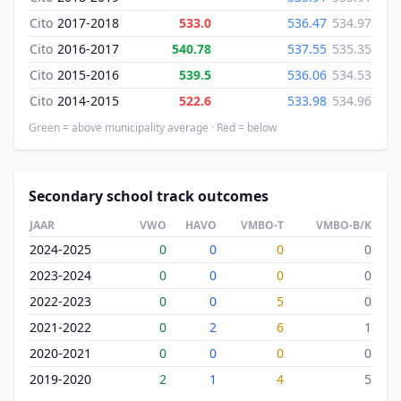
Cito
2017-2018
533.0
536.47
534.97
Cito
2016-2017
540.78
537.55
535.35
Cito
2015-2016
539.5
536.06
534.53
Cito
2014-2015
522.6
533.98
534.96
Green = above municipality average · Red = below
Secondary school track outcomes
JAAR
VWO
HAVO
VMBO-T
VMBO-B/K
2024-2025
0
0
0
0
2023-2024
0
0
0
0
2022-2023
0
0
5
0
2021-2022
0
2
6
1
2020-2021
0
0
0
0
2019-2020
2
1
4
5