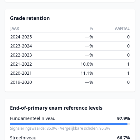
Grade retention
JAAR
%
AANTAL
2024-2025
—%
0
2023-2024
—%
0
2022-2023
—%
0
2021-2022
10.0%
1
2020-2021
11.1%
1
2019-2020
—%
0
End-of-primary exam reference levels
Fundamenteel niveau
97.9%
Signaleringswaarde: 85.0% · Vergelijkbare scholen: 95.3%
Streefniveau
66.7%