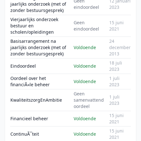
Geen
12 januari
jaarlijks onderzoek (met of
eindoordeel
2023
zonder bestuursgesprek)
Vierjaarlijks onderzoek
Geen
15 juni
bestuur en
eindoordeel
2021
scholen/opleidingen
Basisarrangement na
24
jaarlijks onderzoek (met of
Voldoende
december
zonder bestuursgesprek)
2013
18 juli
Eindoordeel
Voldoende
2023
Oordeel over het
1 juli
Voldoende
financiÃ«le beheer
2023
Geen
1 juli
KwaliteitszorgEnAmbitie
samenvattend
2023
oordeel
15 juni
Financieel beheer
Voldoende
2021
15 juni
ContinuÃ¯teit
Voldoende
2021