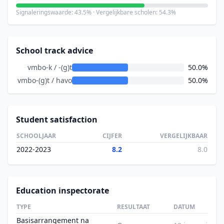
Signaleringswaarde: 43.5% · Vergelijkbare scholen: 54.3%
School track advice
vmbo-k / -(g)t
50.0%
vmbo-(g)t / havo
50.0%
Student satisfaction
SCHOOLJAAR
CIJFER
VERGELIJKBAAR
2022-2023
8.2
8.0
Education inspectorate
TYPE
RESULTAAT
DATUM
Basisarrangement na