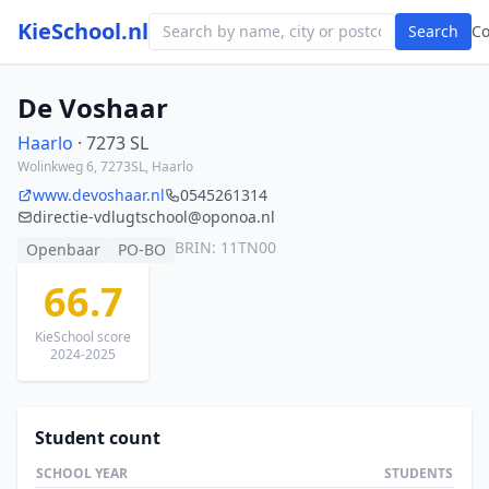
KieSchool.nl
Search
C
De Voshaar
Haarlo
· 7273 SL
Wolinkweg 6, 7273SL, Haarlo
www.devoshaar.nl
0545261314
directie-vdlugtschool@oponoa.nl
BRIN: 11TN00
Openbaar
PO-BO
66.7
KieSchool score
2024-2025
Student count
SCHOOL YEAR
STUDENTS