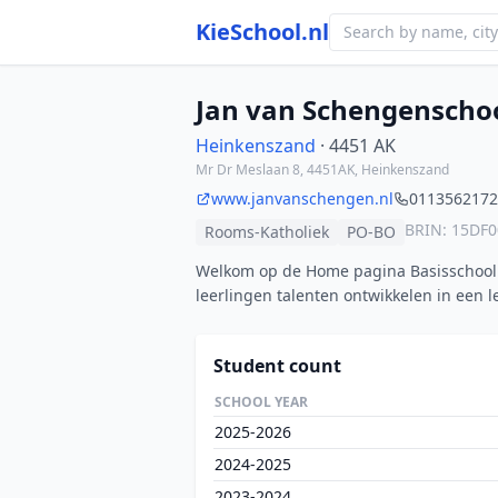
KieSchool.nl
Jan van Schengenscho
Heinkenszand
· 4451 AK
Mr Dr Meslaan 8, 4451AK, Heinkenszand
www.janvanschengen.nl
0113562172
BRIN: 15DF0
Rooms-Katholiek
PO-BO
Welkom op de Home pagina Basisschool 
leerlingen talenten ontwikkelen in een 
Student count
SCHOOL YEAR
2025-2026
2024-2025
2023-2024