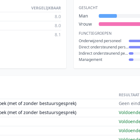
GESLACHT
VERGELIJKBAAR
Man
8.0
Vrouw
8.0
FUNCTIEGROEPEN
8.1
Onderwijzend personeel
Direct ondersteunend personeel
Indirect ondersteunend personeel
Management
RESULTAAT
oek (met of zonder bestuursgesprek)
Geen eind
oek (met of zonder bestuursgesprek)
Voldoend
Voldoend
Voldoend
Voldoend