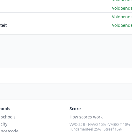
Voldoend
Voldoend
teit
Voldoend
hools
Score
l schools
How scores work
 city
VWO 25% · HAVO 15% · VMBO-T 10%
Fundamenteel 25% · Streef 15%
 postcode