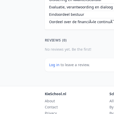
Evaluatie, verantwoording en dialoog
Eindoordeel bestuur
Oordeel over de financiÃ«le continuÃ¯
REVIEWS (0)
No reviews yet. Be the first!
Log in
to leave a review.
KieSchool.nl
Sc
About
Al
Contact
By
Privacy
By