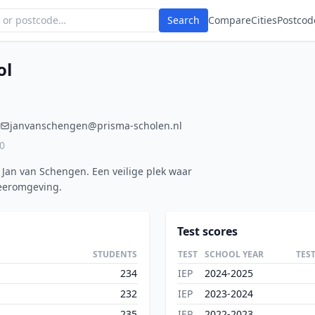
Search
Compare
Cities
Postcod
ol
janvanschengen@prisma-scholen.nl
0
Jan van Schengen. Een veilige plek waar
leeromgeving.
Test scores
STUDENTS
TEST
SCHOOL YEAR
TES
234
IEP
2024-2025
232
IEP
2023-2024
235
IEP
2022-2023