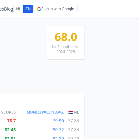
es
Blog
NL
EN
Sign in with Google
68.0
KieSchool score
2024-2025
T SCORES
MUNICIPALITY AVG.
🇳🇱 NL
78.7
79.96
77.84
82.48
80.72
77.84
82.91
82.29
79.49