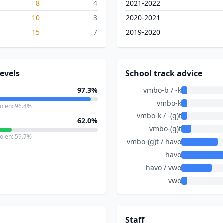
8
4
2021-2022
10
3
2020-2021
15
7
2019-2020
evels
School track advice
97.3%
vmbo-b / -k
vmbo-k
holen: 96.4%
vmbo-k / -(g)t
62.0%
vmbo-(g)t
holen: 59.7%
vmbo-(g)t / havo
havo
havo / vwo
vwo
Staff