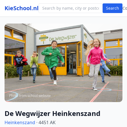
KieSchool.nl
Search
C
Photo from school website
De Wegwijzer Heinkenszand
Heinkenszand
· 4451 AK