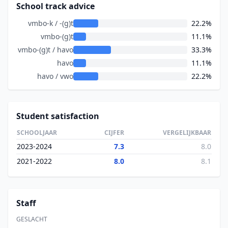
School track advice
vmbo-k / -(g)t
22.2%
vmbo-(g)t
11.1%
vmbo-(g)t / havo
33.3%
havo
11.1%
havo / vwo
22.2%
Student satisfaction
SCHOOLJAAR
CIJFER
VERGELIJKBAAR
2023-2024
7.3
8.0
2021-2022
8.0
8.1
Staff
GESLACHT