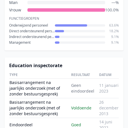
Man
—%
Vrouw
100.0%
FUNCTIEGROEPEN
Onderwijzend personeel
63.6%
Direct ondersteunend personeel
18.2%
Indirect ondersteunend personeel
9.1%
Management
9.1%
Education inspectorate
TYPE
RESULTAAT
DATUM
Basisarrangement na
Geen
11 januari
jaarlijks onderzoek (met of
eindoordeel
2023
zonder bestuursgesprek)
Basisarrangement na
26
jaarlijks onderzoek (met of
Voldoende
december
zonder bestuursgesprek)
2013
14 juni
Eindoordeel
Goed
2022