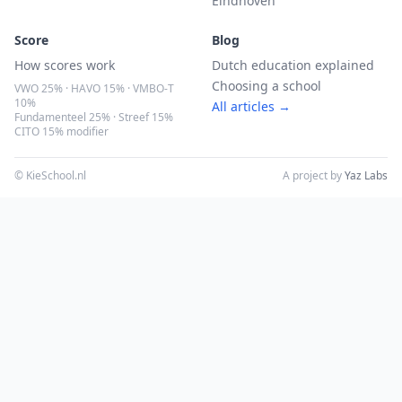
Eindhoven
Score
Blog
How scores work
Dutch education explained
Choosing a school
VWO 25% · HAVO 15% · VMBO-T
10%
All articles →
Fundamenteel 25% · Streef 15%
CITO 15% modifier
© KieSchool.nl
A project by
Yaz Labs