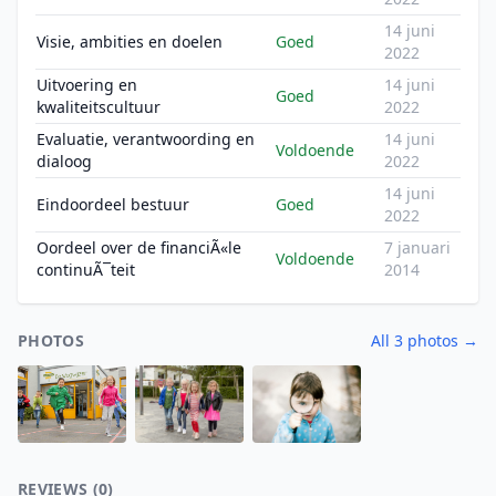
14 juni
Visie, ambities en doelen
Goed
2022
Uitvoering en
14 juni
Goed
kwaliteitscultuur
2022
Evaluatie, verantwoording en
14 juni
Voldoende
dialoog
2022
14 juni
Eindoordeel bestuur
Goed
2022
Oordeel over de financiÃ«le
7 januari
Voldoende
continuÃ¯teit
2014
PHOTOS
All 3 photos →
REVIEWS (0)