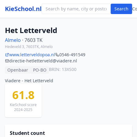
KieSchool.nl
Search
C
Het Letterveld
Almelo
· 7603 TK
Hedeveld 3, 7603TK, Almelo
www.letterveldopoa.nl
0546-491549
directie-hetletterveld@viadere.nl
BRIN: 13XS00
Openbaar
PO-BO
Viadere - Het Letterveld
61.8
KieSchool score
2024-2025
Student count