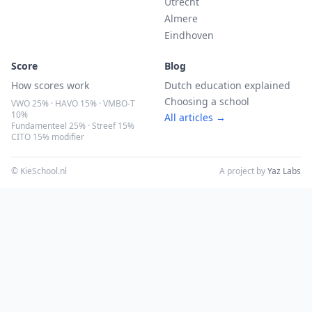
Utrecht
Almere
Eindhoven
Score
Blog
How scores work
Dutch education explained
Choosing a school
VWO 25% · HAVO 15% · VMBO-T
10%
All articles →
Fundamenteel 25% · Streef 15%
CITO 15% modifier
© KieSchool.nl
A project by
Yaz Labs