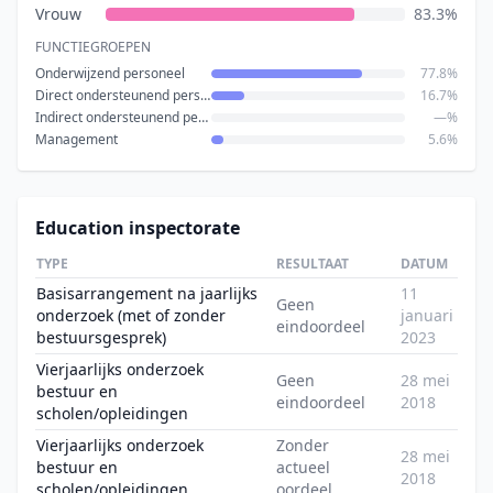
Vrouw
83.3%
FUNCTIEGROEPEN
Onderwijzend personeel
77.8%
Direct ondersteunend personeel
16.7%
Indirect ondersteunend personeel
—%
Management
5.6%
Education inspectorate
TYPE
RESULTAAT
DATUM
Basisarrangement na jaarlijks
11
Geen
onderzoek (met of zonder
januari
eindoordeel
bestuursgesprek)
2023
Vierjaarlijks onderzoek
Geen
28 mei
bestuur en
eindoordeel
2018
scholen/opleidingen
Vierjaarlijks onderzoek
Zonder
28 mei
bestuur en
actueel
2018
scholen/opleidingen
oordeel