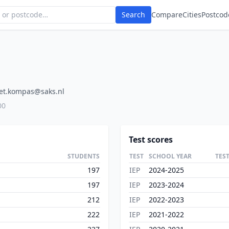
Search
Compare
Cities
Postcod
et.kompas@saks.nl
00
Test scores
STUDENTS
TEST
SCHOOL YEAR
TES
197
IEP
2024-2025
197
IEP
2023-2024
212
IEP
2022-2023
222
IEP
2021-2022