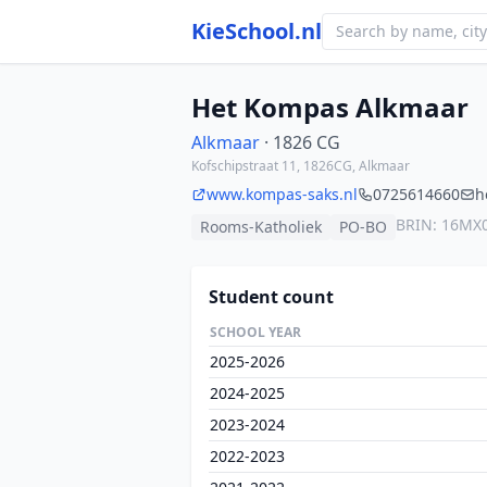
KieSchool.nl
Het Kompas Alkmaar
Alkmaar
· 1826 CG
Kofschipstraat 11, 1826CG, Alkmaar
www.kompas-saks.nl
0725614660
h
BRIN: 16MX
Rooms-Katholiek
PO-BO
Student count
SCHOOL YEAR
2025-2026
2024-2025
2023-2024
2022-2023