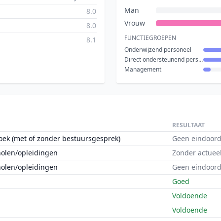
Man
8.0
Vrouw
8.0
FUNCTIEGROEPEN
8.1
Onderwijzend personeel
Direct ondersteunend personeel
Management
RESULTAAT
oek (met of zonder bestuursgesprek)
Geen eindoord
holen/opleidingen
Zonder actuee
holen/opleidingen
Geen eindoord
Goed
Voldoende
Voldoende