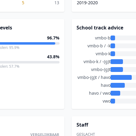
5
13
2019-2020
evels
School track advice
96.7%
vmbo-b
vmbo-b / -k
holen: 95.9%
vmbo-k
43.8%
vmbo-k / -(g)t
holen: 57.7%
vmbo-(g)t
vmbo-(g)t / havo
havo
havo / vwo
vwo
Staff
GESLACHT
VERGELIJKBAAR