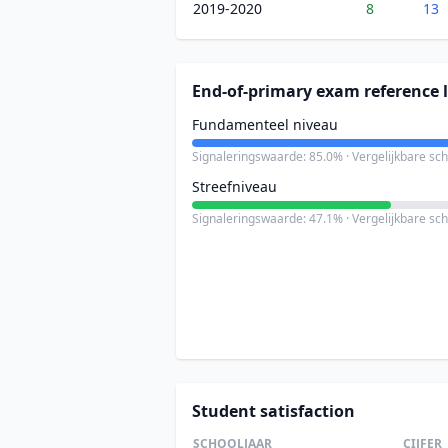
2019-2020
8
13
End-of-primary exam reference l
Fundamenteel niveau
Signaleringswaarde: 85.0% · Vergelijkbare sc
Streefniveau
Signaleringswaarde: 47.1% · Vergelijkbare sc
Student satisfaction
SCHOOLJAAR
CIJFER