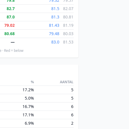
79.8
79.32
79.57
82.7
81.5
82.07
87.0
81.3
80.81
79.02
81.43
81.19
80.68
79.48
80.03
—
83.0
81.53
e · Red = below
%
AANTAL
17.2%
5
5.0%
5
16.7%
6
17.1%
6
6.9%
2