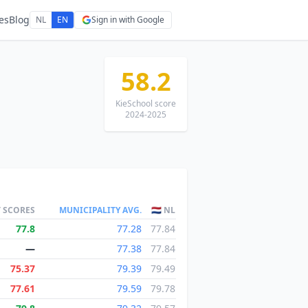
es
Blog
NL
EN
Sign in with Google
58.2
KieSchool score
2024-2025
T SCORES
MUNICIPALITY AVG.
🇳🇱 NL
77.8
77.28
77.84
—
77.38
77.84
75.37
79.39
79.49
77.61
79.59
79.78