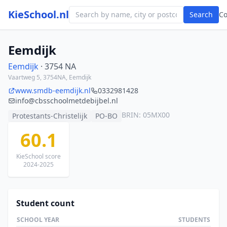
KieSchool.nl
Search
C
Eemdijk
Eemdijk
· 3754 NA
Vaartweg 5, 3754NA, Eemdijk
www.smdb-eemdijk.nl
0332981428
info@cbsschoolmetdebijbel.nl
BRIN: 05MX00
Protestants-Christelijk
PO-BO
60.1
KieSchool score
2024-2025
Student count
SCHOOL YEAR
STUDENTS