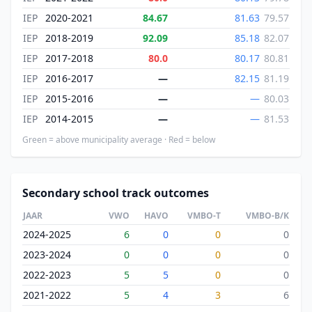
IEP
2020-2021
84.67
81.63
79.57
IEP
2018-2019
92.09
85.18
82.07
IEP
2017-2018
80.0
80.17
80.81
IEP
2016-2017
—
82.15
81.19
IEP
2015-2016
—
—
80.03
IEP
2014-2015
—
—
81.53
Green = above municipality average · Red = below
Secondary school track outcomes
JAAR
VWO
HAVO
VMBO-T
VMBO-B/K
2024-2025
6
0
0
0
2023-2024
0
0
0
0
2022-2023
5
5
0
0
2021-2022
5
4
3
6