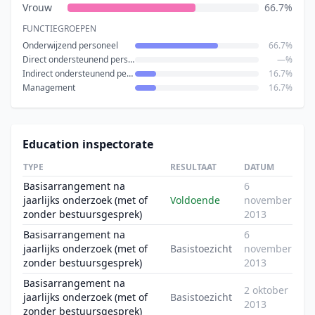
Vrouw
66.7%
FUNCTIEGROEPEN
Onderwijzend personeel
66.7%
Direct ondersteunend personeel
—%
Indirect ondersteunend personeel
16.7%
Management
16.7%
Education inspectorate
TYPE
RESULTAAT
DATUM
Basisarrangement na
6
jaarlijks onderzoek (met of
Voldoende
november
zonder bestuursgesprek)
2013
Basisarrangement na
6
jaarlijks onderzoek (met of
Basistoezicht
november
zonder bestuursgesprek)
2013
Basisarrangement na
2 oktober
jaarlijks onderzoek (met of
Basistoezicht
2013
zonder bestuursgesprek)