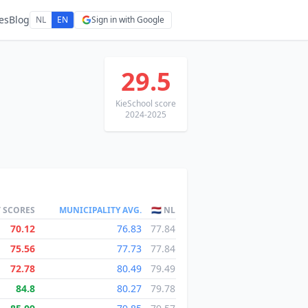
es
Blog
NL
EN
Sign in with Google
29.5
KieSchool score
2024-2025
T SCORES
MUNICIPALITY AVG.
🇳🇱 NL
70.12
76.83
77.84
75.56
77.73
77.84
72.78
80.49
79.49
84.8
80.27
79.78