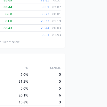
85.09
79.85
79.57
83.44
83.2
82.07
86.0
80.23
80.81
81.0
79.53
81.19
83.43
79.44
80.03
—
82.1
81.53
e · Red = below
%
AANTAL
5.0%
5
31.2%
5
5.0%
5
26.1%
6
15.8%
3