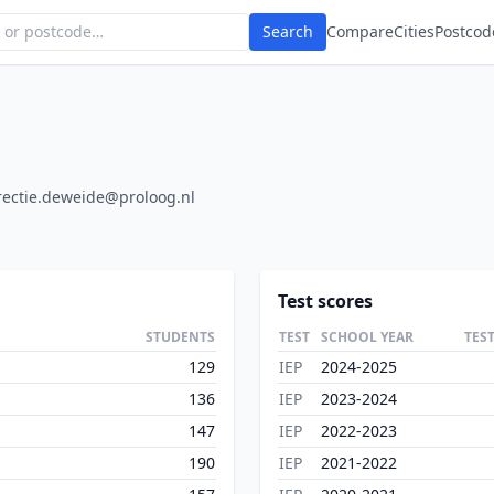
Search
Compare
Cities
Postcod
rectie.deweide@proloog.nl
Test scores
STUDENTS
TEST
SCHOOL YEAR
TES
129
IEP
2024-2025
136
IEP
2023-2024
147
IEP
2022-2023
190
IEP
2021-2022