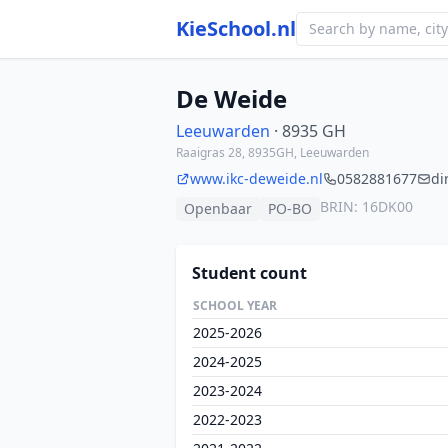
KieSchool.nl
De Weide
Leeuwarden
· 8935 GH
Raaigras 28, 8935GH, Leeuwarden
www.ikc-deweide.nl
0582881677
di
BRIN: 16DK00
Openbaar
PO-BO
Student count
SCHOOL YEAR
2025-2026
2024-2025
2023-2024
2022-2023