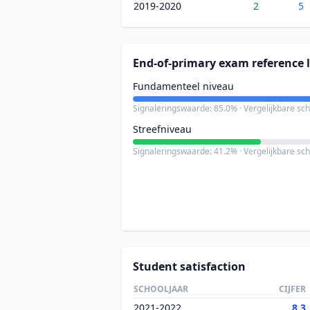
2019-2020
2
5
End-of-primary exam reference l
Fundamenteel niveau
Signaleringswaarde: 85.0% · Vergelijkbare sc
Streefniveau
Signaleringswaarde: 41.2% · Vergelijkbare sc
Student satisfaction
SCHOOLJAAR
CIJFER
2021-2022
8.3