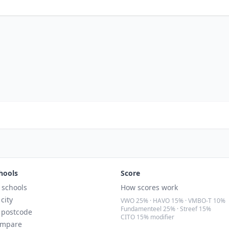
hools
Score
l schools
How scores work
 city
VWO 25% · HAVO 15% · VMBO-T 10%
Fundamenteel 25% · Streef 15%
 postcode
CITO 15% modifier
mpare