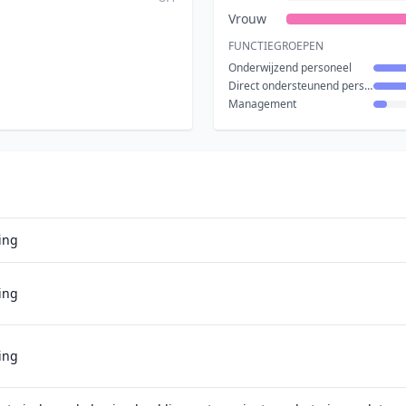
Vrouw
FUNCTIEGROEPEN
Onderwijzend personeel
Direct ondersteunend personeel
Management
ing
ing
ing