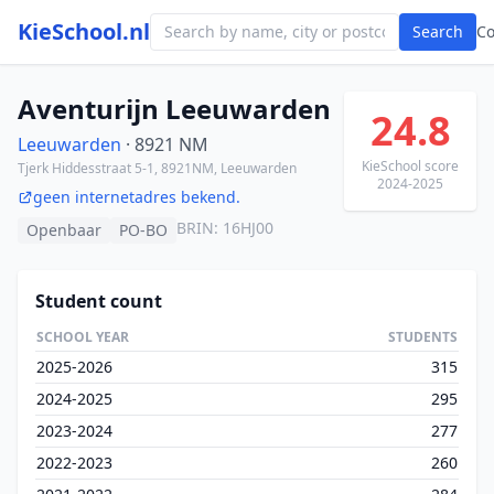
KieSchool.nl
Search
C
Aventurijn Leeuwarden
24.8
Leeuwarden
· 8921 NM
KieSchool score
Tjerk Hiddesstraat 5-1, 8921NM, Leeuwarden
2024-2025
geen internetadres bekend.
BRIN: 16HJ00
Openbaar
PO-BO
Student count
SCHOOL YEAR
STUDENTS
2025-2026
315
2024-2025
295
2023-2024
277
2022-2023
260