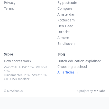
Privacy
By postcode
Terms
Compare
Amsterdam
Rotterdam
Den Haag
Utrecht
Almere
Eindhoven
Score
Blog
How scores work
Dutch education explained
Choosing a school
VWO 25% · HAVO 15% · VMBO-T
10%
All articles →
Fundamenteel 25% · Streef 15%
CITO 15% modifier
© KieSchool.nl
A project by
Yaz Labs