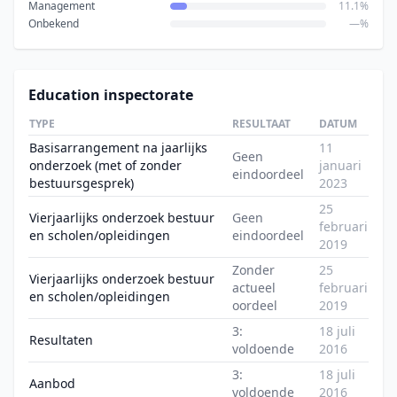
Management
11.1%
Onbekend
—%
Education inspectorate
TYPE
RESULTAAT
DATUM
Basisarrangement na jaarlijks
11
Geen
onderzoek (met of zonder
januari
eindoordeel
bestuursgesprek)
2023
25
Vierjaarlijks onderzoek bestuur
Geen
februari
en scholen/opleidingen
eindoordeel
2019
Zonder
25
Vierjaarlijks onderzoek bestuur
actueel
februari
en scholen/opleidingen
oordeel
2019
3:
18 juli
Resultaten
voldoende
2016
3:
18 juli
Aanbod
voldoende
2016