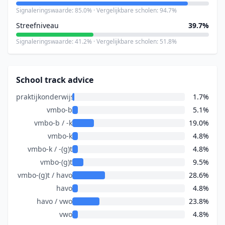
Signaleringswaarde: 85.0% · Vergelijkbare scholen: 94.7%
Streefniveau
39.7%
Signaleringswaarde: 41.2% · Vergelijkbare scholen: 51.8%
School track advice
praktijkonderwijs
1.7%
vmbo-b
5.1%
vmbo-b / -k
19.0%
vmbo-k
4.8%
vmbo-k / -(g)t
4.8%
vmbo-(g)t
9.5%
vmbo-(g)t / havo
28.6%
havo
4.8%
havo / vwo
23.8%
vwo
4.8%