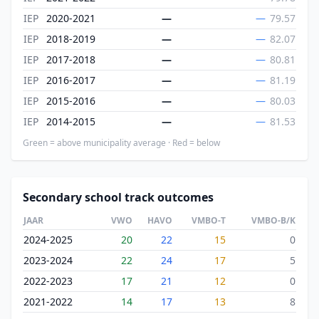
IEP
2020-2021
—
—
79.57
IEP
2018-2019
—
—
82.07
IEP
2017-2018
—
—
80.81
IEP
2016-2017
—
—
81.19
IEP
2015-2016
—
—
80.03
IEP
2014-2015
—
—
81.53
Green = above municipality average · Red = below
Secondary school track outcomes
JAAR
VWO
HAVO
VMBO-T
VMBO-B/K
2024-2025
20
22
15
0
2023-2024
22
24
17
5
2022-2023
17
21
12
0
2021-2022
14
17
13
8