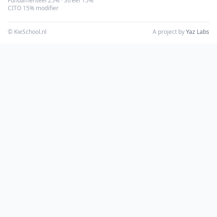
Fundamenteel 25% · Streef 15%
CITO 15% modifier
© KieSchool.nl
A project by
Yaz Labs