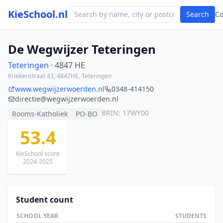
KieSchool.nl
Search
C
De Wegwijzer Teteringen
Teteringen
· 4847 HE
Kriekenstraat 43, 4847HE, Teteringen
www.wegwijzerwoerden.nl
0348-414150
directie@wegwijzerwoerden.nl
BRIN: 17WY00
Rooms-Katholiek
PO-BO
53.4
KieSchool score
2024-2025
Student count
SCHOOL YEAR
STUDENTS