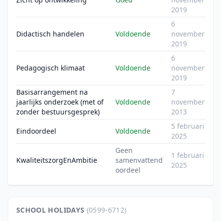
2019
6
Didactisch handelen
Voldoende
november
2019
6
Pedagogisch klimaat
Voldoende
november
2019
Basisarrangement na
7
jaarlijks onderzoek (met of
Voldoende
november
zonder bestuursgesprek)
2013
5 februari
Eindoordeel
Voldoende
2025
Geen
1 februari
KwaliteitszorgEnAmbitie
samenvattend
2025
oordeel
SCHOOL HOLIDAYS
(0599-6712)