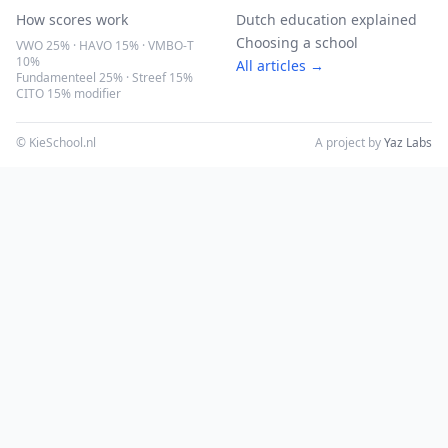
How scores work
Dutch education explained
Choosing a school
VWO 25% · HAVO 15% · VMBO-T
10%
All articles →
Fundamenteel 25% · Streef 15%
CITO 15% modifier
© KieSchool.nl
A project by
Yaz Labs