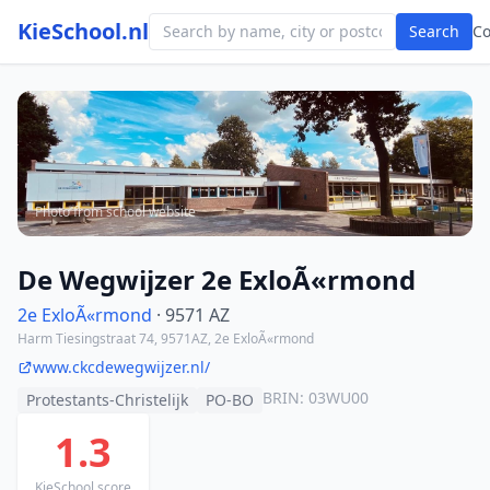
KieSchool.nl
Search
C
Photo from school website
De Wegwijzer 2e ExloÃ«rmond
2e ExloÃ«rmond
· 9571 AZ
Harm Tiesingstraat 74, 9571AZ, 2e ExloÃ«rmond
www.ckcdewegwijzer.nl/
BRIN: 03WU00
Protestants-Christelijk
PO-BO
1.3
KieSchool score