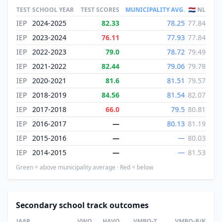
TEST
SCHOOL YEAR
TEST SCORES
MUNICIPALITY AVG.
🇳🇱 NL
IEP
2024-2025
82.33
78.25
77.84
IEP
2023-2024
76.11
77.93
77.84
IEP
2022-2023
79.0
78.72
79.49
IEP
2021-2022
82.44
79.06
79.78
IEP
2020-2021
81.6
81.51
79.57
IEP
2018-2019
84.56
81.54
82.07
IEP
2017-2018
66.0
79.5
80.81
IEP
2016-2017
—
80.13
81.19
IEP
2015-2016
—
—
80.03
IEP
2014-2015
—
—
81.53
Green = above municipality average · Red = below
Secondary school track outcomes
JAAR
VWO
HAVO
VMBO-T
VMBO-B/K