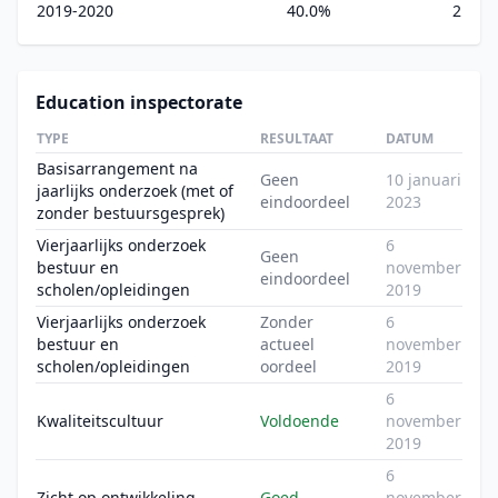
2019-2020
40.0%
2
Education inspectorate
TYPE
RESULTAAT
DATUM
Basisarrangement na
Geen
10 januari
jaarlijks onderzoek (met of
eindoordeel
2023
zonder bestuursgesprek)
Vierjaarlijks onderzoek
6
Geen
bestuur en
november
eindoordeel
scholen/opleidingen
2019
Vierjaarlijks onderzoek
Zonder
6
bestuur en
actueel
november
scholen/opleidingen
oordeel
2019
6
Kwaliteitscultuur
Voldoende
november
2019
6
Zicht op ontwikkeling
Goed
november