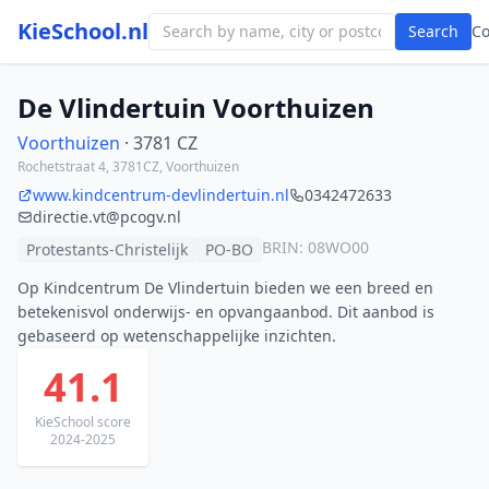
KieSchool.nl
Search
C
De Vlindertuin Voorthuizen
Voorthuizen
· 3781 CZ
Rochetstraat 4, 3781CZ, Voorthuizen
www.kindcentrum-devlindertuin.nl
0342472633
directie.vt@pcogv.nl
BRIN: 08WO00
Protestants-Christelijk
PO-BO
Op Kindcentrum De Vlindertuin bieden we een breed en
betekenisvol onderwijs- en opvangaanbod. Dit aanbod is
gebaseerd op wetenschappelijke inzichten.
41.1
KieSchool score
2024-2025