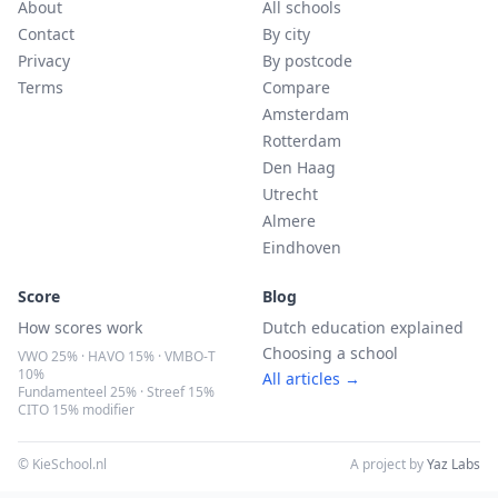
About
All schools
Contact
By city
Privacy
By postcode
Terms
Compare
Amsterdam
Rotterdam
Den Haag
Utrecht
Almere
Eindhoven
Score
Blog
How scores work
Dutch education explained
Choosing a school
VWO 25% · HAVO 15% · VMBO-T
10%
All articles →
Fundamenteel 25% · Streef 15%
CITO 15% modifier
© KieSchool.nl
A project by
Yaz Labs