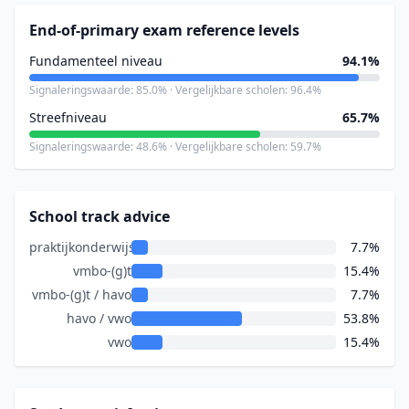
End-of-primary exam reference levels
Fundamenteel niveau
94.1%
Signaleringswaarde: 85.0% · Vergelijkbare scholen: 96.4%
Streefniveau
65.7%
Signaleringswaarde: 48.6% · Vergelijkbare scholen: 59.7%
School track advice
praktijkonderwijs
7.7%
vmbo-(g)t
15.4%
vmbo-(g)t / havo
7.7%
havo / vwo
53.8%
vwo
15.4%