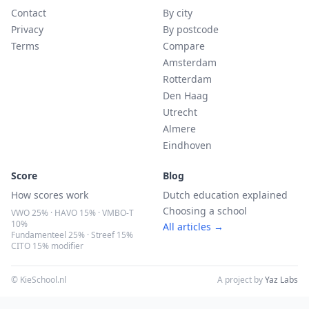
Contact
By city
Privacy
By postcode
Terms
Compare
Amsterdam
Rotterdam
Den Haag
Utrecht
Almere
Eindhoven
Score
Blog
How scores work
Dutch education explained
Choosing a school
VWO 25% · HAVO 15% · VMBO-T
10%
All articles →
Fundamenteel 25% · Streef 15%
CITO 15% modifier
© KieSchool.nl
A project by
Yaz Labs