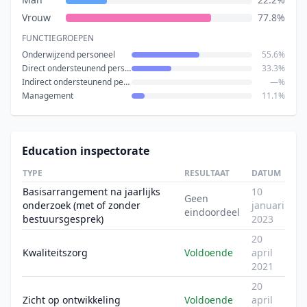
Vrouw
77.8%
FUNCTIEGROEPEN
Onderwijzend personeel
55.6%
Direct ondersteunend personeel
33.3%
Indirect ondersteunend personeel
—%
Management
11.1%
Education inspectorate
TYPE
RESULTAAT
DATUM
Basisarrangement na jaarlijks
10
Geen
onderzoek (met of zonder
januari
eindoordeel
bestuursgesprek)
2023
20
Kwaliteitszorg
Voldoende
april
2021
20
Zicht op ontwikkeling
Voldoende
april