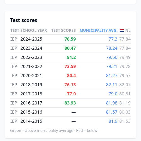
Test scores
TEST
SCHOOL YEAR
TEST SCORES
MUNICIPALITY AVG.
🇳🇱 NL
IEP
2024-2025
78.59
77.3
77.84
IEP
2023-2024
80.47
78.24
77.84
IEP
2022-2023
81.2
79.56
79.49
IEP
2021-2022
73.59
79.21
79.78
IEP
2020-2021
80.4
81.27
79.57
IEP
2018-2019
76.13
82.11
82.07
IEP
2017-2018
77.0
79.0
80.81
IEP
2016-2017
83.93
81.98
81.19
IEP
2015-2016
—
81.57
80.03
IEP
2014-2015
—
81.9
81.53
Green = above municipality average · Red = below