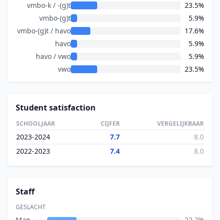
vmbo-k / -(g)t
23.5%
vmbo-(g)t
5.9%
vmbo-(g)t / havo
17.6%
havo
5.9%
havo / vwo
5.9%
vwo
23.5%
Student satisfaction
SCHOOLJAAR
CIJFER
VERGELIJKBAAR
2023-2024
7.7
8.0
2022-2023
7.4
8.0
Staff
GESLACHT
Man
22.2%