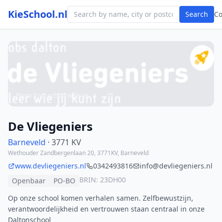
KieSchool.nl
Search
C
Photo from school website
De Vliegeniers
Barneveld
· 3771 KV
Wethouder Zandbergenlaan 20, 3771KV, Barneveld
www.devliegeniers.nl
0342493816
info@devliegeniers.nl
BRIN: 23DH00
Openbaar
PO-BO
Op onze school komen verhalen samen. Zelfbewustzijn,
verantwoordelijkheid en vertrouwen staan centraal in onze
Daltonschool