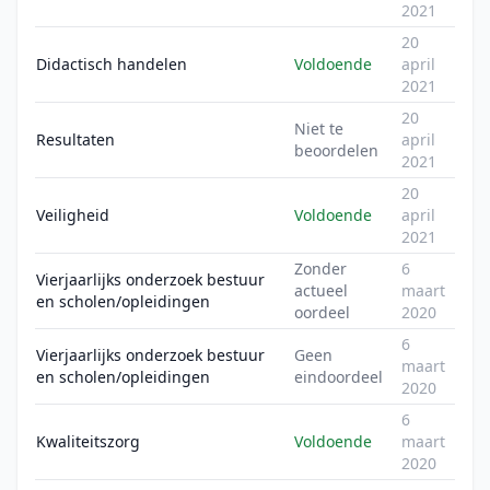
2021
20
Didactisch handelen
Voldoende
april
2021
20
Niet te
Resultaten
april
beoordelen
2021
20
Veiligheid
Voldoende
april
2021
Zonder
6
Vierjaarlijks onderzoek bestuur
actueel
maart
en scholen/opleidingen
oordeel
2020
6
Vierjaarlijks onderzoek bestuur
Geen
maart
en scholen/opleidingen
eindoordeel
2020
6
Kwaliteitszorg
Voldoende
maart
2020