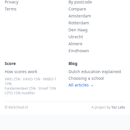
Privacy
By postcode
Terms
Compare
Amsterdam
Rotterdam
Den Haag
Utrecht
Almere
Eindhoven
Score
Blog
How scores work
Dutch education explained
Choosing a school
VWO 25% · HAVO 15% · VMBO-T
10%
All articles →
Fundamenteel 25% · Streef 15%
CITO 15% modifier
© KieSchool.nl
A project by
Yaz Labs