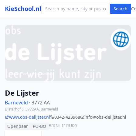
KieSchool.nl
Search
C
Photo from school website
De Lijster
Barneveld
· 3772 AA
Lijsterhof 6, 3772AA, Barneveld
www.obs-delijster.nl
0342-423968
info@obs-delijster.nl
BRIN: 11RU00
Openbaar
PO-BO