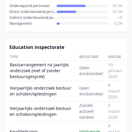
Onderwijzend personeel
56.2%
Direct ondersteunend personeel
37.5%
Indirect ondersteunend personeel
—%
Management
6.2%
Education inspectorate
TYPE
RESULTAAT
DATUM
Basisarrangement na jaarlijks
10
Geen
onderzoek (met of zonder
januari
eindoordeel
bestuursgesprek)
2023
6
Vierjaarlijks onderzoek bestuur
Geen
maart
en scholen/opleidingen
eindoordeel
2020
Zonder
6
Vierjaarlijks onderzoek bestuur
actueel
maart
en scholen/opleidingen
oordeel
2020
8
Kwaliteitszorg
Voldoende
maart