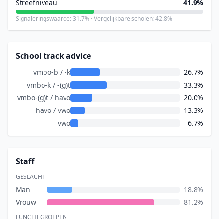
Streefniveau
41.9%
Signaleringswaarde: 31.7% · Vergelijkbare scholen: 42.8%
School track advice
vmbo-b / -k
26.7%
vmbo-k / -(g)t
33.3%
vmbo-(g)t / havo
20.0%
havo / vwo
13.3%
vwo
6.7%
Staff
GESLACHT
Man
18.8%
Vrouw
81.2%
FUNCTIEGROEPEN