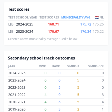
Test scores
TEST
SCHOOL YEAR
TEST SCORES
MUNICIPALITY AVG.
🇳🇱 NL
LIB
2024-2025
168.71
175.72
175.26
LIB
2023-2024
170.67
176.34
175.22
Green = above municipality average · Red = below
Secondary school track outcomes
JAAR
VWO
HAVO
VMBO-T
VMBO-B/K
2024-2025
0
0
0
0
2023-2024
0
0
5
0
2022-2023
0
5
5
0
2021-2022
4
0
5
3
2020-2021
4
6
5
4
2019-2020
0
3
2
1